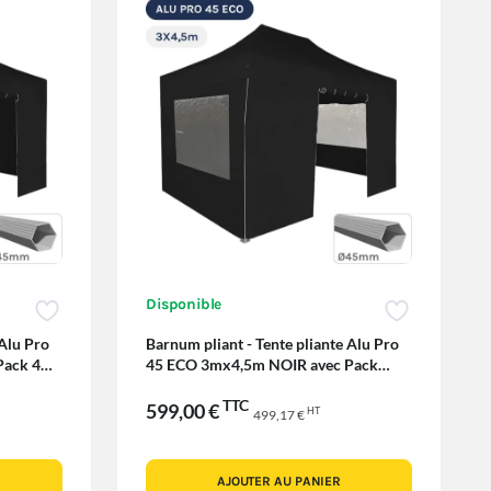
Disponible
 Alu Pro
Barnum pliant - Tente pliante Alu Pro
Pack 4
45 ECO 3mx4,5m NOIR avec Pack
Fenêtres
TTC
599,00 €
HT
499,17 €
AJOUTER AU PANIER