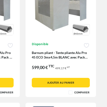
Disponible
 Alu Pro
Barnum pliant - Tente pliante Alu Pro
 Pack 4
45 ECO 3mx4,5m BLANC avec Pack
Fenêtres
TTC
599,00 €
HT
499,17 €
AJOUTER AU PANIER
OMPARER
COMPARER