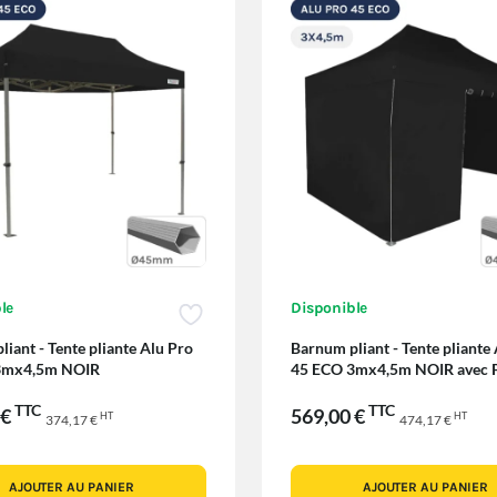
le
Disponible
iant - Tente pliante Alu Pro
Barnum pliant - Tente pliante
3mx4,5m NOIR
45 ECO 3mx4,5m NOIR avec 
Côtés
TTC
TTC
 €
569,00 €
HT
HT
374,17 €
474,17 €
AJOUTER AU PANIER
AJOUTER AU PANIER