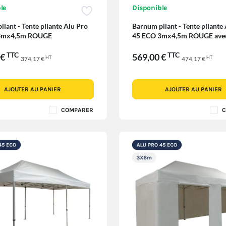
le
Disponible
iant - Tente pliante Alu Pro
Barnum pliant - Tente pliante
3mx4,5m ROUGE
45 ECO 3mx4,5m ROUGE avec
Côtés
TTC
TTC
 €
569,00 €
HT
HT
374,17 €
474,17 €
AJOUTER AU PANIER
AJOUTER AU PANIER
COMPARER
C