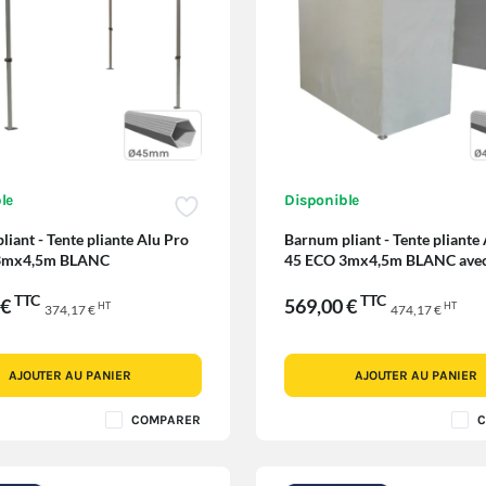
le
Disponible
iant - Tente pliante Alu Pro
Barnum pliant - Tente pliante
3mx4,5m BLANC
45 ECO 3mx4,5m BLANC avec
Côtés
TTC
TTC
 €
569,00 €
HT
HT
374,17 €
474,17 €
AJOUTER AU PANIER
AJOUTER AU PANIER
COMPARER
C