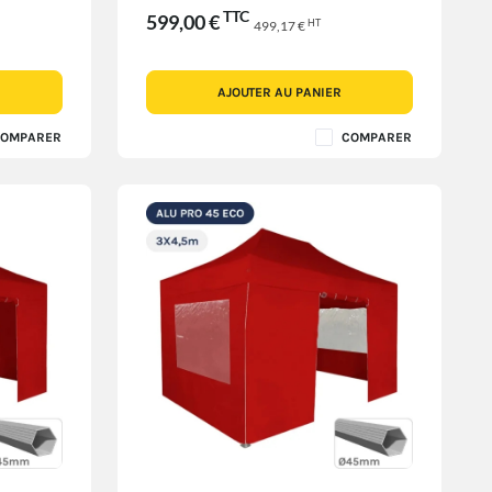
TTC
599,00 €
HT
499,17 €
AJOUTER AU PANIER
OMPARER
COMPARER