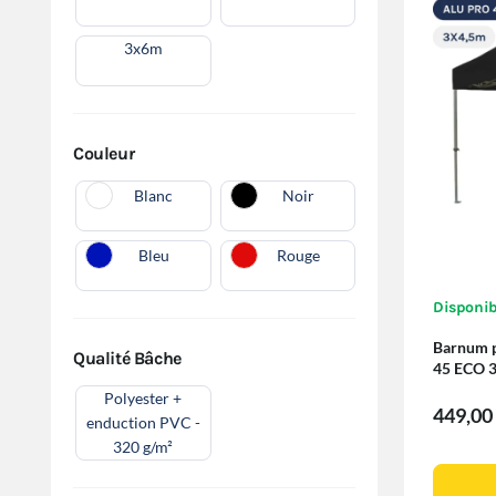
3x6m
Couleur
Blanc
Noir
Bleu
Rouge
Disponib
Barnum pl
Qualité Bâche
45 ECO 
Polyester +
449,00
enduction PVC -
320 g/m²