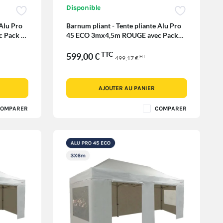
Disponible
 Alu Pro
Barnum pliant - Tente pliante Alu Pro
 Pack 4
45 ECO 3mx4,5m ROUGE avec Pack
Fenêtres
TTC
599,00 €
HT
499,17 €
AJOUTER AU PANIER
OMPARER
COMPARER