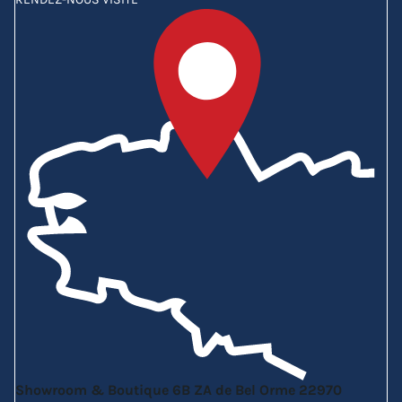
Showroom & Boutique
6B ZA de Bel Orme
22970