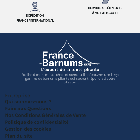
SERVICE APRÈS-VENTE
À VOTRE ÉCOUTE
EXPÉDITION
FRANCE/INTERNATIONAL
L’expert de la tente pliante
Faciles à monter, pas chers et sans outil : découvrez une large
gamme de barnums pliants qui sauront répondre à votre
utilisation.
Entreprise
Qui sommes-nous ?
Foire aux Questions
Nos Conditions Générales de Vente
Politique de confidentialité
Gestion des cookies
Plan du site