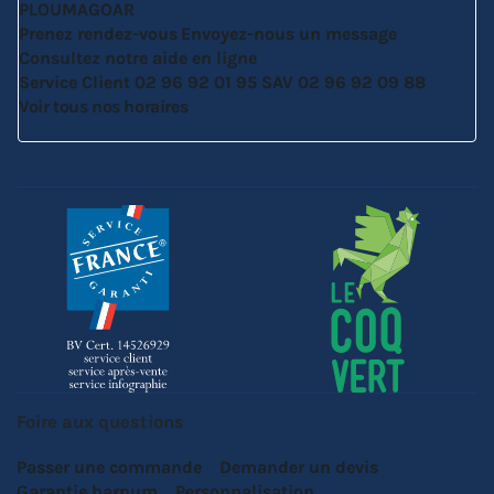
PLOUMAGOAR
Prenez rendez-vous
Envoyez-nous un message
Consultez notre aide en ligne
Service Client
02 96 92 01 95
SAV
02 96 92 09 88
Voir tous nos horaires
Foire aux questions
Passer une commande
Demander un devis
Garantie barnum
Personnalisation