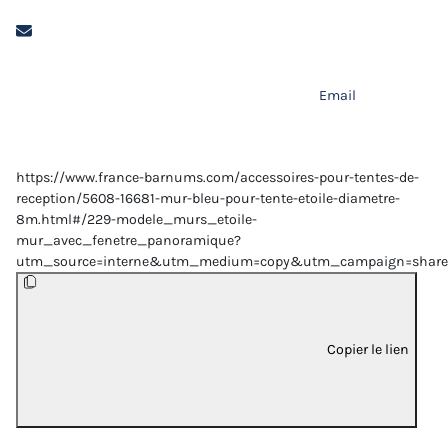
Email
https://www.france-barnums.com/accessoires-pour-tentes-de-
reception/5608-16681-mur-bleu-pour-tente-etoile-diametre-
8m.html#/229-modele_murs_etoile-
mur_avec_fenetre_panoramique?
utm_source=interne&utm_medium=copy&utm_campaign=share
Copier le lien