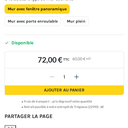
Mur avec fenêtre panoramique
Mur avec porte enroulable
Mur plein

Disponible
72,00 €
60,00 €
HT
TTC
-
+
AJOUTER AU PANIER
●
Frais de transport :
,
prix dégressif selon quantité
● Retrait possible à notre entrepôt de Trégueux (22950) : 6€
PARTAGER LA PAGE