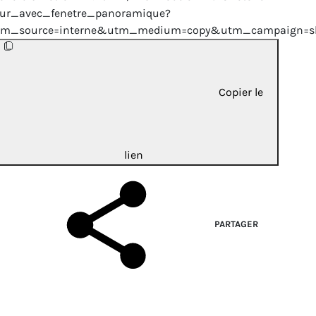
ur_avec_fenetre_panoramique?
tm_source=interne&utm_medium=copy&utm_campaign=sh
Copier le
lien
PARTAGER