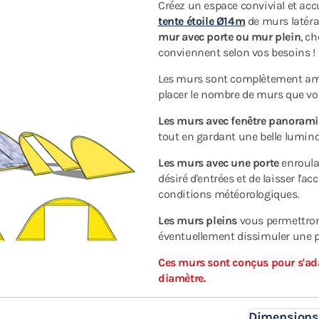
Créez un espace convivial et accue
tente étoile Ø14m
de murs latéra
mur avec porte ou mur plein
, c
conviennent selon vos besoins !
Les murs sont complètement amo
placer le nombre de murs que vo
Les murs avec fenêtre panoram
tout en gardant une belle luminos
Les murs avec une porte
enroula
désiré d'entrées et de laisser l'a
conditions météorologiques.
Les murs pleins
vous permettront
éventuellement dissimuler une pa
Ces murs sont conçus pour s'ada
diamètre.
Dimensions