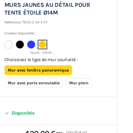
MURS JAUNES AU DÉTAIL POUR
TENTE ÉTOILE Ø14M
Référence:
TEV2-C-14-1-T7
Couleur disponible :
Jaune - CMJN 0 21 93 1
Choissisez le type de mur souhaité :
Mur avec fenêtre panoramique
Mur avec porte enroulable
Mur plein

Disponible
100,00 €
HT