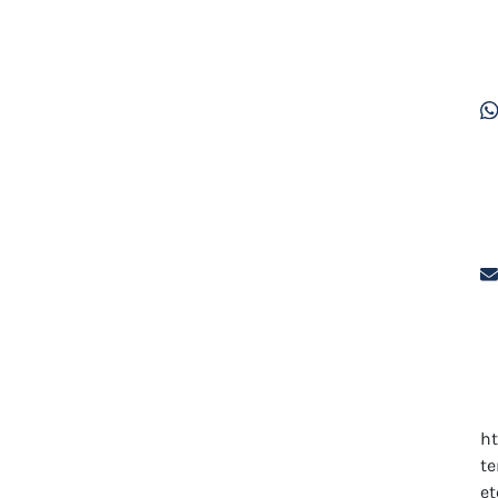
ht
te
et