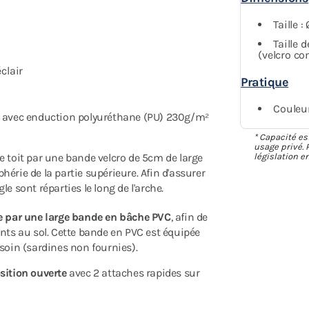
Taille :
Taille 
(velcro co
clair
Pratique
Couleur
r avec enduction polyuréthane (PU) 230g/m²
* Capacité es
usage privé. P
 toit par une bande velcro de 5cm de large
législation e
iphérie de la partie supérieure. Afin d'assurer
e sont réparties le long de l'arche.
e par une large bande en bâche PVC
, afin de
ents au sol. Cette bande en PVC est équipée
esoin (sardines non fournies).
sition ouverte
avec 2 attaches rapides sur