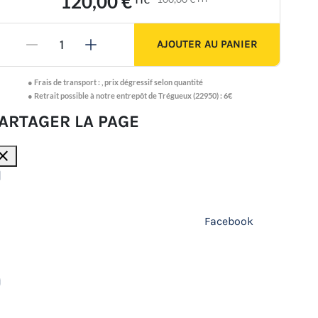
120,00 €
TTC
AJOUTER AU PANIER
-
+
●
Frais de transport :
,
prix dégressif selon quantité
● Retrait possible à notre entrepôt de Trégueux (22950) : 6€
ARTAGER LA PAGE
lose
Facebook