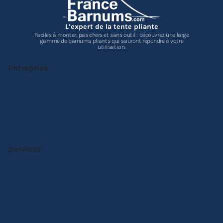
L’expert de la tente pliante
Faciles à monter, pas chers et sans outil : découvrez une large
gamme de barnums pliants qui sauront répondre à votre
utilisation.
Entreprise
Qui sommes-nous ?
Foire aux Questions
Nos Conditions Générales de Vente
Politique de confidentialité
Gestion des cookies
Plan du site
Mention légales
Services
Demander un devis
Réglement
Livraison
Service Après-Vente
Nos conseils
Produits sur-mesure
Actualités