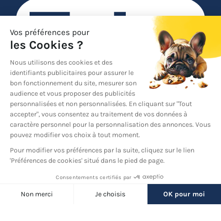
YouTube
© 2026 France Barnums, tous droits réservés.
Une marque
du groupe
France Diffusion
Back
to
top