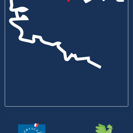
Showroom & Boutique
6B ZA de Bel Orme
22970 PLOUMAGOAR
Prenez rendez-vous
Envoyez-nous un message
Consultez notre
aide en ligne
Service Client
02 96 92 01 95
SAV
02 96 92 09 88
Voir tous nos horaires