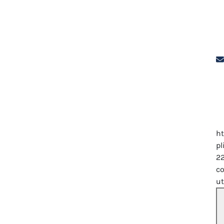
ht
pl
2
co
u