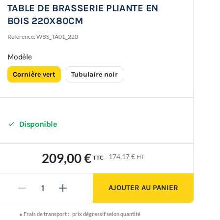
TABLE DE BRASSERIE PLIANTE EN
BOIS 220X80CM
Référence:
WBS_TA01_220
Modèle
Cornière vert
Tubulaire noir

Disponible
209,00 €
174,17 €
HT
TTC
AJOUTER AU PANIER
-
+
●
Frais de transport :
,
prix dégressif selon quantité