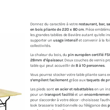
Donnez du caractère à votre
restaurant, bar, s
en bois pliante de 220 x 80 cm
. Pièce embléma
les grandes tablées de Bavière autant qu’elle in
supporter un
usage intensif
et convenir à la fo
collectivités.
La chaleur du bois, du
pin européen certifié FS
28mm d’épaisseur
. Deux couches de vernis prot
table qui peut accueillir de
8 à 10 personnes
.
Vous pourrez stocker votre table pliante sans e
s’empilent facilement
grâce aux
taquets de pr
Les pieds sont
en acier et rabattables
en un inst
pour un
transport facilité
et un
encombremen
pour s'accorder à votre décor : choisissez l'auth
look brasserie traditionnelle ou l'élégance des
p