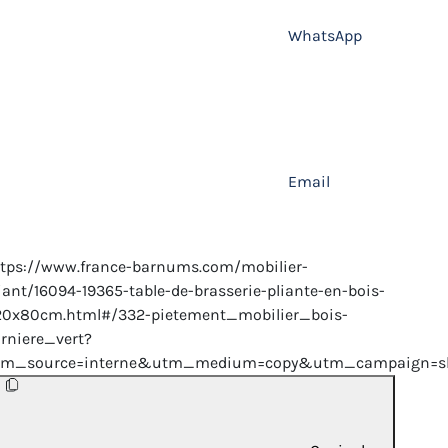
WhatsApp
Email
tps://www.france-barnums.com/mobilier-
iant/16094-19365-table-de-brasserie-pliante-en-bois-
20x80cm.html#/332-pietement_mobilier_bois-
rniere_vert?
tm_source=interne&utm_medium=copy&utm_campaign=sh