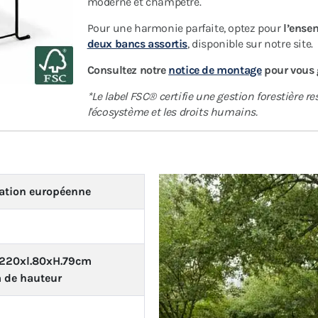
moderne et champêtre.
Pour une harmonie parfaite, optez pour
l’ense
deux bancs assortis
, disponible sur notre site.
Consultez notre
notice de montage
pour vous 
*Le label FSC® certifie une gestion forestière re
l'écosystème et les droits humains.
cation européenne
L.220xl.80xH.79cm
m de hauteur