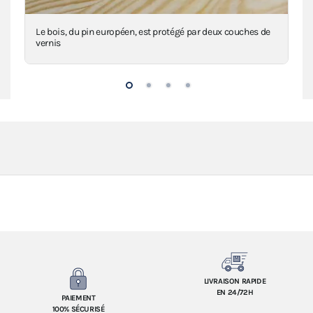
n
Le bois, du pin européen, est protégé par deux couches de
Le 
vernis
LIVRAISON RAPIDE
EN 24/72H
PAIEMENT
100% SÉCURISÉ