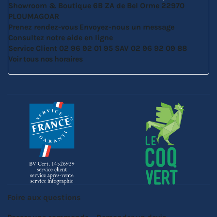
Showroom & Boutique
6B ZA de Bel Orme
22970
PLOUMAGOAR
Prenez rendez-vous
Envoyez-nous un message
Consultez notre aide en ligne
Service Client
02 96 92 01 95
SAV
02 96 92 09 88
Voir tous nos horaires
Foire aux questions