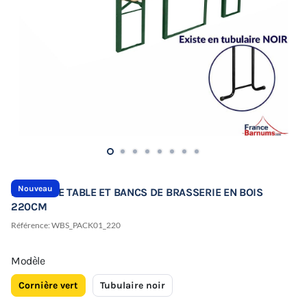
Nouveau
ENSEMBLE TABLE ET BANCS DE BRASSERIE EN BOIS
220CM
Référence:
WBS_PACK01_220
Modèle
Cornière vert
Tubulaire noir