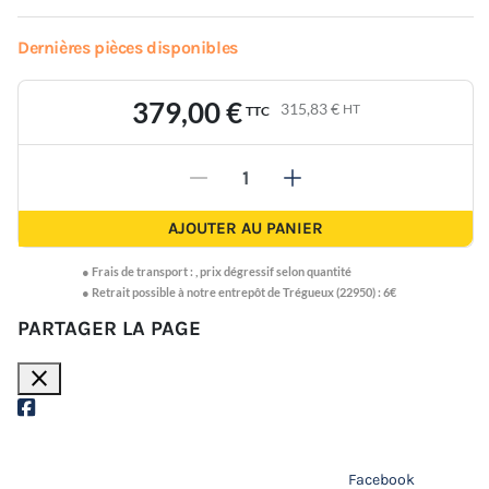
Dernières pièces disponibles
379,00 €
315,83 €
HT
TTC
-
+
AJOUTER AU PANIER
●
Frais de transport :
,
prix dégressif selon quantité
● Retrait possible à notre entrepôt de Trégueux (22950) : 6€
PARTAGER LA PAGE
close
Facebook