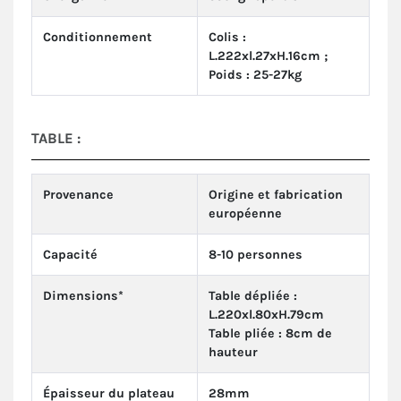
Conditionnement
Colis :
L.222xl.27xH.16cm ;
Poids : 25-27kg
TABLE :
Provenance
Origine et fabrication
européenne
Capacité
8-10 personnes
Dimensions*
Table dépliée :
L.220xl.80xH.79cm
Table pliée : 8cm de
hauteur
Épaisseur du plateau
28mm