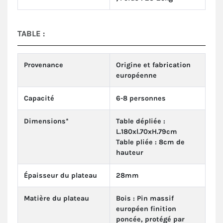
TABLE :
Provenance
Origine et fabrication
européenne
Capacité
6-8 personnes
Dimensions*
Table dépliée :
L.180xl.70xH.79cm
Table pliée : 8cm de
hauteur
Épaisseur du plateau
28mm
Matière du plateau
Bois : Pin massif
européen finition
poncée, protégé par