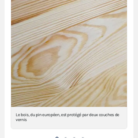
n
Le bois, du pin européen, est protégé par deux couches de
Le 
vernis