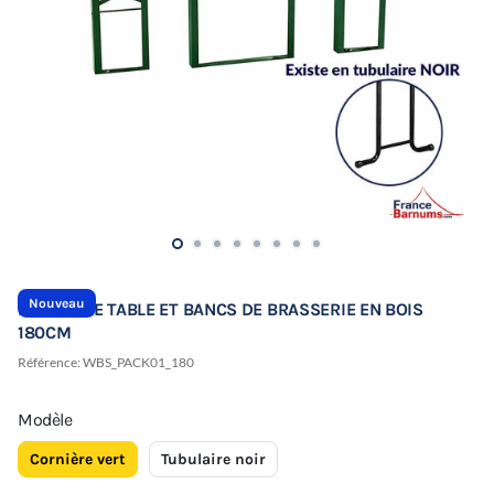
Nouveau
ENSEMBLE TABLE ET BANCS DE BRASSERIE EN BOIS
180CM
Référence:
WBS_PACK01_180
Modèle
Cornière vert
Tubulaire noir