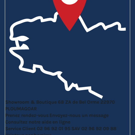
Showroom & Boutique
6B ZA de Bel Orme
22970
PLOUMAGOAR
Prenez rendez-vous
Envoyez-nous un message
Consultez notre aide en ligne
Service Client
02 96 92 01 95
SAV
02 96 92 09 88