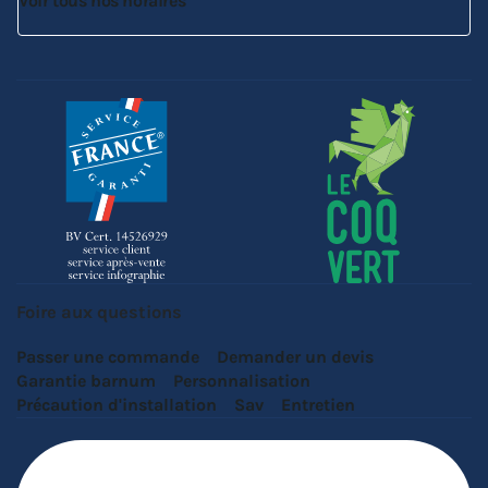
Voir tous nos horaires
Foire aux questions
Passer une commande
Demander un devis
Garantie barnum
Personnalisation
Précaution d'installation
Sav
Entretien