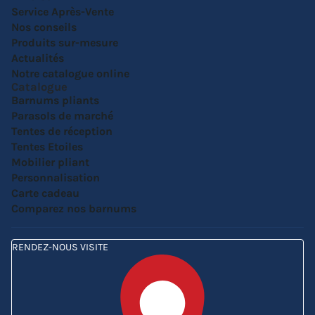
Service Après-Vente
Nos conseils
Produits sur-mesure
Actualités
Notre catalogue online
Catalogue
Barnums pliants
Parasols de marché
Tentes de réception
Tentes Etoiles
Mobilier pliant
Personnalisation
Carte cadeau
Comparez nos barnums
RENDEZ-NOUS VISITE