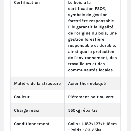
Certification
Le bois a la
certification FSC®,
symbole de gestion
forestière responsable.
Elle garantit la légalité
de l'origine du bois, une
gestion forestière
responsable et durable,
ainsi que la protection
de l'environnement, des
travailleurs et des
communautés locales.
Matière de la structure
Acier thermolaqué
Couleur
Piétement noir ou vert
Charge maxi
550kg répartis
Conditionnement
Colis : L.182xl.27xH.16cm
; Poids : 23-25kg