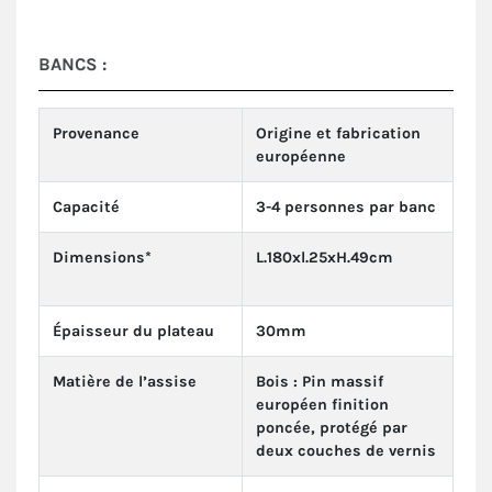
BANCS :
Provenance
Origine et fabrication
européenne
Capacité
3-4 personnes par banc
Dimensions*
L.180xl.25xH.49cm
Épaisseur du plateau
30mm
Matière de l’assise
Bois : Pin massif
européen finition
poncée, protégé par
deux couches de vernis