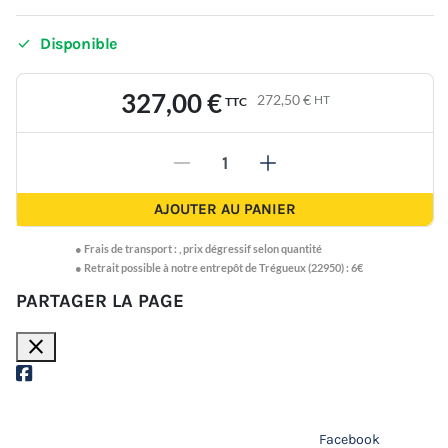

Disponible
327,00 €
272,50 €
HT
TTC
-
+
AJOUTER AU PANIER
●
Frais de transport :
,
prix dégressif selon quantité
● Retrait possible à notre entrepôt de Trégueux (22950) : 6€
PARTAGER LA PAGE
close
Facebook