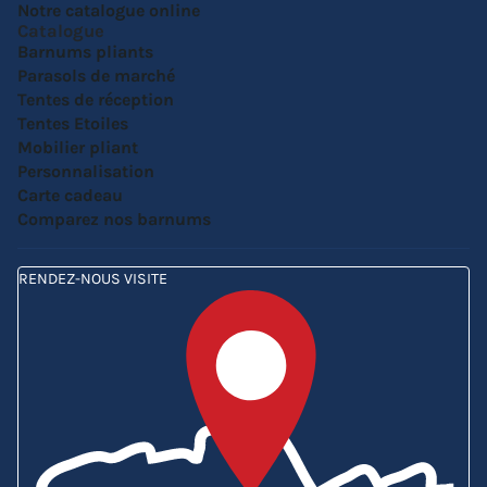
Notre catalogue online
Catalogue
Barnums pliants
Parasols de marché
Tentes de réception
Tentes Etoiles
Mobilier pliant
Personnalisation
Carte cadeau
Comparez nos barnums
RENDEZ-NOUS VISITE