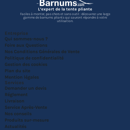
L’expert de la tente pliante
Faciles à monter, pas chers et sans outil : découvrez une large
gamme de barnums pliants qui sauront répondre à votre
utilisation.
Entreprise
Qui sommes-nous ?
Foire aux Questions
Nos Conditions Générales de Vente
Politique de confidentialité
Gestion des cookies
Plan du site
Mention légales
Services
Demander un devis
Réglement
Livraison
Service Après-Vente
Nos conseils
Produits sur-mesure
Actualités