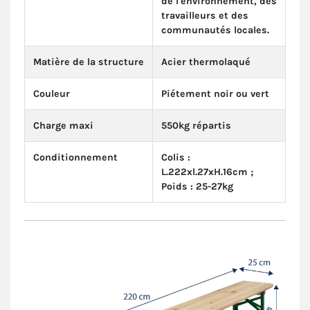
de l'environnement, des
travailleurs et des
communautés locales.
Matière de la structure
Acier thermolaqué
Couleur
Piétement noir ou vert
Charge maxi
550kg répartis
Conditionnement
Colis :
L.222xl.27xH.16cm ;
Poids : 25-27kg