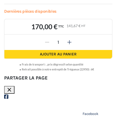
Dernières pièces disponibles
170,00 €
141,67 €
HT
TTC
-
+
AJOUTER AU PANIER
●
Frais de transport :
,
prix dégressif selon quantité
● Retrait possible à notre entrepôt de Trégueux (22950) : 6€
PARTAGER LA PAGE
close
Facebook