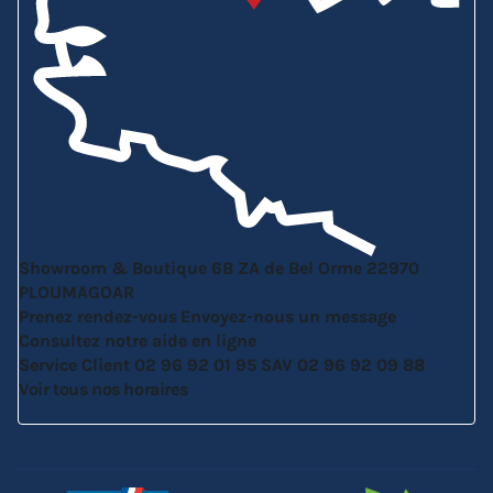
Showroom & Boutique
6B ZA de Bel Orme
22970
PLOUMAGOAR
Prenez rendez-vous
Envoyez-nous un message
Consultez notre aide en ligne
Service Client
02 96 92 01 95
SAV
02 96 92 09 88
Voir tous nos horaires