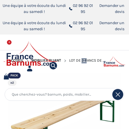
Une équipe à votre écoute du lundi
02 96 92 01
Demander un
au samedi !
95
devis
Une équipe à votre écoute du lundi
02 96 92 01
Demander un
au samedi !
95
devis
0
ACCUEIL
MOBILIER PLIANT
LOT DE 2 BANCS DE BRASSERIE PLIANTS EN BOIS 220X25CM