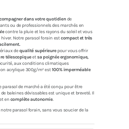
compagner dans votre quotidien
de
nts ou de professionnels des marchés en
ale
contre la pluie et les rayons du soleil et vous
hiver. Notre parasol forain est
compact et très
facilement.
tériaux de
qualité supérieure
pour vous offrir
re télescopique
et
sa poignée ergonomique,
curité, aux conditions climatiques
tion acrylique 300g/m² est
100%
imperméable
re parasol de marché a été conçu pour être
de baleines dévissables est unique et breveté. Il
et en
complète autonomie
.
notre parasol forain, sans vous soucier de la