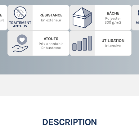
BÂCHE
E
RÉSISTANCE
Polyester
ure
En extérieur
300 g/m2
ATOUTS
UTILISATION
Prix abordable
Intensive
Robustesse
DESCRIPTION