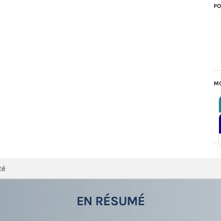
PO
MO
té
EN RÉSUMÉ