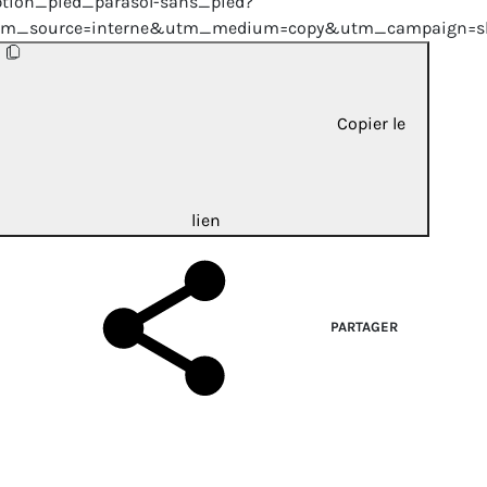
ption_pied_parasol-sans_pied?
tm_source=interne&utm_medium=copy&utm_campaign=sh
Copier le
lien
PARTAGER