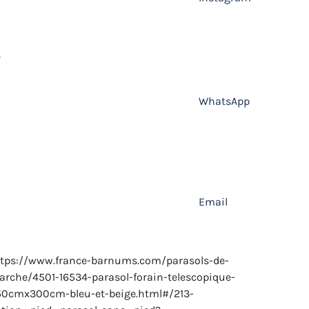
WhatsApp
Email
tps://www.france-barnums.com/parasols-de-
rche/4501-16534-parasol-forain-telescopique-
50cmx300cm-bleu-et-beige.html#/213-