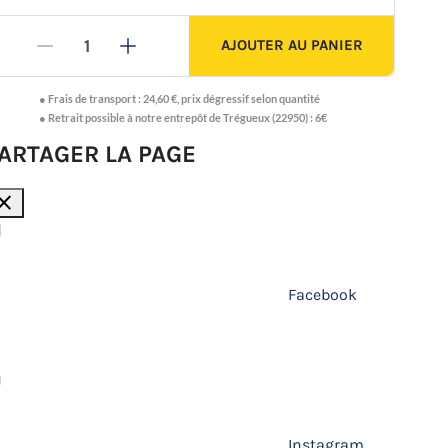
AJOUTER AU PANIER
-
+
●
Frais de transport :
24,60 €
,
prix dégressif selon quantité
● Retrait possible à notre entrepôt de Trégueux (22950) : 6€
ARTAGER LA PAGE
lose
Facebook
Instagram