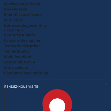
Service Après-Vente
Nos conseils
Produits sur-mesure
Actualités
Notre catalogue online
Catalogue
Barnums pliants
Parasols de marché
Tentes de réception
Tentes Etoiles
Mobilier pliant
Personnalisation
Carte cadeau
Comparez nos barnums
RENDEZ-NOUS VISITE