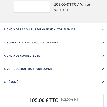
105,00 € TTC / l'unité
-
+
87,50 € HT
keyboard_arrow_down
2. CHOIX DE LA COULEUR DU MANCHON D'ORIFLAMME
keyboard_arrow_down
3. SUPPORTS ET LESTS POUR ORIFLAMME
keyboard_arrow_down
4. CHOIX DE CONNECTEURS
keyboard_arrow_down
5. VOTRE DESIGN (BAT) - ORIFLAMME
keyboard_arrow_down
6. RÉSUMÉ
105,00 €
TTC
102,50 €
HT