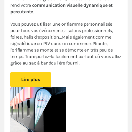
rend votre
communication visuelle dynamique et
percutante
.
Vous pouvez utiliser une oriflamme personnalisée
pour tous vos événements : salons professionnels,
foires, halls d’exposition…Mais également comme
signalétique ou PLV dans un commerce. Pliante,
l'oriflamme se monte et se démonte en très peu de
temps. Transportez-la facilement partout où vous allez
grâce au sac à bandoulière fourni.
Lire plus
Nous imprimons votre oriflamme publicitaire selon
votre besoin, en personnalisant
un ou deux côtés
, sur
un tissu mesh (maille polyester) résistant au vent.
Originale et tendance
, notre oriflamme GOUTTE se
démarque par sa forme en goutte d'eau. Sa prise au
vent est réduite, il n'y a pas de bord libre qui bat au
vent. Votre message reste ainsi lisible tout le temps.