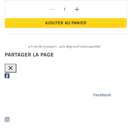
-
+
-
+
AJOUTER AU PANIER
●
Frais de transport :
,
prix dégressif selon quantité
PARTAGER LA PAGE
close
Facebook