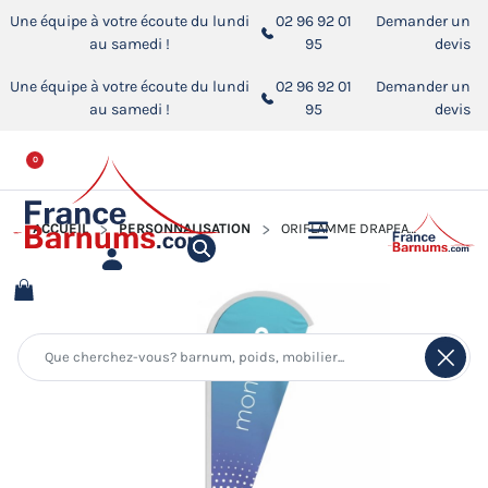
Une équipe à votre écoute du lundi
02 96 92 01
Demander un
au samedi !
95
devis
Une équipe à votre écoute du lundi
02 96 92 01
Demander un
au samedi !
95
devis
0
ACCUEIL
PERSONNALISATION
ORIFLAMME DRAPEAU PUBLICITAIRE IMPRIMÉ GOUTTE