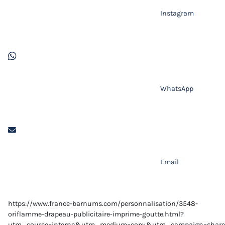
Instagram
WhatsApp
Email
https://www.france-barnums.com/personnalisation/3548-
oriflamme-drapeau-publicitaire-imprime-goutte.html?
utm_source=interne&utm_medium=copy&utm_campaign=share