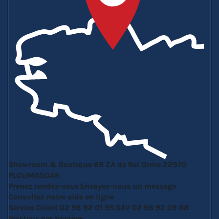
Showroom & Boutique
6B ZA de Bel Orme
22970
PLOUMAGOAR
Prenez rendez-vous
Envoyez-nous un message
Consultez notre aide en ligne
Service Client
02 96 92 01 95
SAV
02 96 92 09 88
Voir tous nos horaires