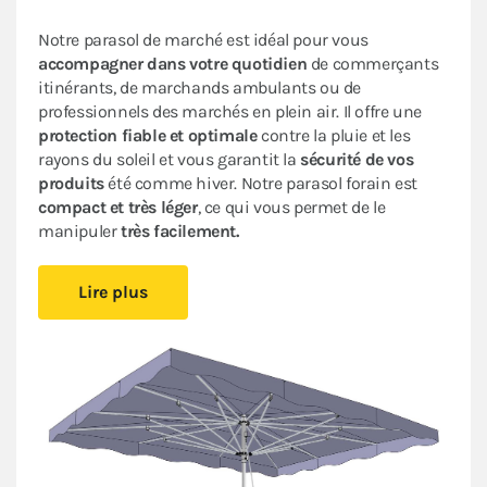
Notre parasol de marché est idéal pour vous
accompagner dans votre quotidien
de commerçants
itinérants, de marchands ambulants ou de
professionnels des marchés en plein air. Il offre une
protection fiable et optimale
contre la pluie et les
rayons du soleil et vous garantit la
sécurité de vos
produits
été comme hiver. Notre parasol forain est
compact et très léger
, ce qui vous permet de le
manipuler
très facilement.
Notre matériel forain est fabriqué avec des matériaux
Lire plus
de
qualité supérieure
pour vous offrir
résistance
et
robustesse
. Avec sa solide
armature télescopique
et
sa poignée ergonomique,
vous vous adapterez
rapidement, et en toute sécurité, aux conditions
climatiques changeantes. Sa toile en polyester avec
enduction acrylique 300g/m² est
100%
imperméable
et
résistante
aux UV.