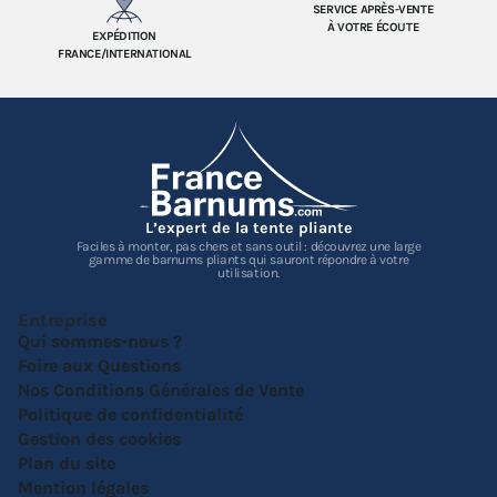
SERVICE APRÈS-VENTE
À VOTRE ÉCOUTE
EXPÉDITION
FRANCE/INTERNATIONAL
L’expert de la tente pliante
Faciles à monter, pas chers et sans outil : découvrez une large
gamme de barnums pliants qui sauront répondre à votre
utilisation.
Entreprise
Qui sommes-nous ?
Foire aux Questions
Nos Conditions Générales de Vente
Politique de confidentialité
Gestion des cookies
Plan du site
Mention légales