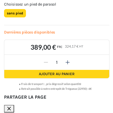
Choisissez un pied de parasol
sans pied
Dernières pièces disponibles
389,00 €
324,17 €
HT
TTC
-
+
AJOUTER AU PANIER
●
Frais de transport :
,
prix dégressif selon quantité
● Retrait possible à notre entrepôt de Trégueux (22950) : 6€
PARTAGER LA PAGE
close