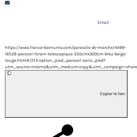
Email
https://www.france-barnums.com/parasols-de-marche/4499-
16528-parasol-forain-telescopique-350cmx300cm-bleu-beige-
rouge.html#/213-option_pied_parasol-sans_pied?
utm_source=interne&utm_medium=copy&utm_campaign=share
Copier le lien