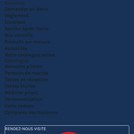
Services
Demander un devis
Réglement
Livraison
Service Après-Vente
Nos conseils
Produits sur-mesure
Actualités
Notre catalogue online
Catalogue
Barnums pliants
Parasols de marché
Tentes de réception
Tentes Etoiles
Mobilier pliant
Personnalisation
Carte cadeau
Comparez nos barnums
RENDEZ-NOUS VISITE