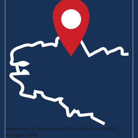
Showroom & Boutique
6B ZA de Bel Orme
22970
PLOUMAGOAR