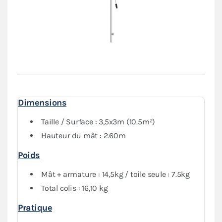
Adapté à
un usage professionnel intensif
, notre
parasol de marché a été conçu pour être
facilement
réparable
et
durable.
Notre concept de baleines
dévissables est unique et breveté. Il vous permet de
réparer votre outil
rapidement
et en
complète
autonomie
.
Vous pourrez travailler
en toute confiance
avec notre
parasol forain, sans vous soucier de la fiabilité et de la
robustesse de votre stand.
Dimensions
Taille / Surface : 3,5x3m (10.5m²)
Hauteur du mât : 2.60m
Poids
Mât + armature : 14,5kg / toile seule : 7.5kg
Total colis : 16,10 kg
Pratique