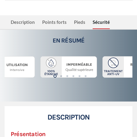
Description
Points forts
Pieds
Sécurité
EN RÉSUMÉ
IMPERMÉABLE
RÉS
UTILISATION
Qualité supérieure
En 
Intensive
DESCRIPTION
Présentation