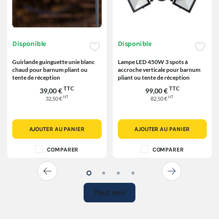
Disponible
Disponible
Guirlande guinguette unie blanc
Lampe LED 450W 3 spots à
chaud pour barnum pliant ou
accroche verticale pour barnum
tente de réception
pliant ou tente de réception
TTC
TTC
39,00 €
99,00 €
HT
HT
32,50 €
82,50 €
AJOUTER AU PANIER
AJOUTER AU PANIER
COMPARER
COMPARER
Tout voir