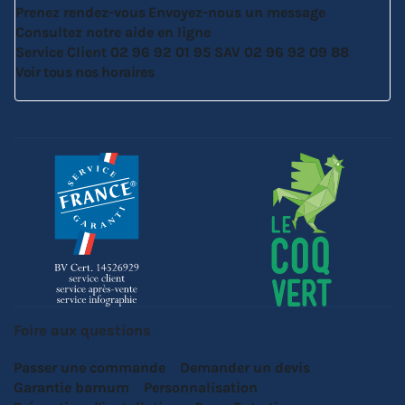
Prenez rendez-vous
Envoyez-nous un message
Consultez notre aide en ligne
Service Client
02 96 92 01 95
SAV
02 96 92 09 88
Voir tous nos horaires
Foire aux questions
Passer une commande
Demander un devis
Garantie barnum
Personnalisation