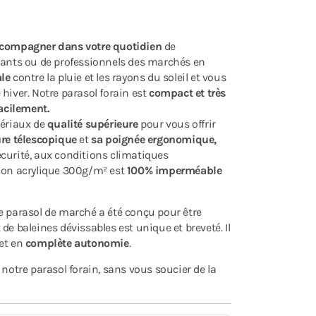
compagner dans votre quotidien
de
nts ou de professionnels des marchés en
ale
contre la pluie et les rayons du soleil et vous
hiver. Notre parasol forain est
compact et très
facilement.
tériaux de
qualité supérieure
pour vous offrir
re télescopique
et
sa poignée ergonomique,
curité, aux conditions climatiques
tion acrylique 300g/m² est
100%
imperméable
re parasol de marché a été conçu pour être
de baleines dévissables est unique et breveté. Il
et en
complète autonomie
.
notre parasol forain, sans vous soucier de la