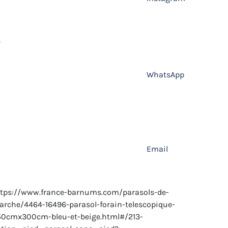
WhatsApp
Email
tps://www.france-barnums.com/parasols-de-
rche/4464-16496-parasol-forain-telescopique-
50cmx300cm-bleu-et-beige.html#/213-