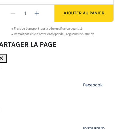
AJOUTER AU PANIER
-
+
●
Frais de transport :
,
prix dégressif selon quantité
● Retrait possible à notre entrepôt de Trégueux (22950) : 6€
ARTAGER LA PAGE
lose
Facebook
Instagram