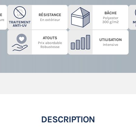
BÂCHE
E
RÉSISTANCE
Polyester
ure
En extérieur
300 g/m2
ATOUTS
UTILISATION
Prix abordable
Intensive
Robustesse
DESCRIPTION