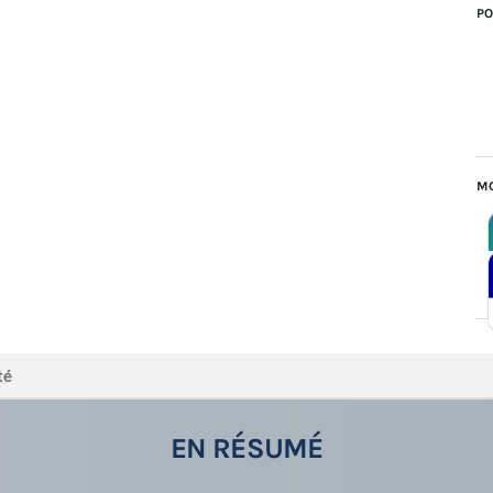
PO
MO
té
EN RÉSUMÉ