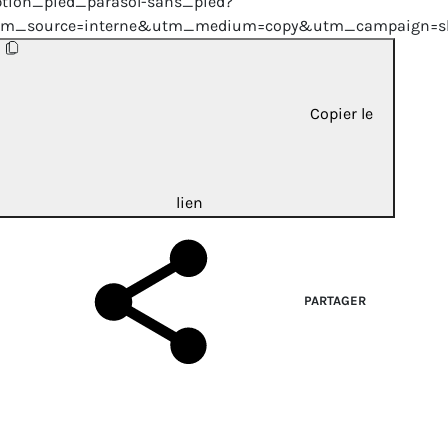
ption_pied_parasol-sans_pied?
tm_source=interne&utm_medium=copy&utm_campaign=sh
Copier le
lien
PARTAGER