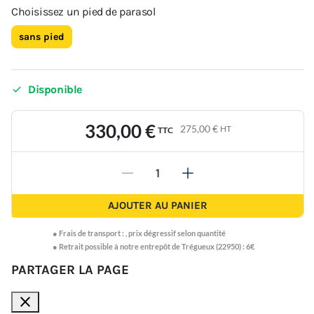
Choisissez un pied de parasol
sans pied

Disponible
330,00 €
275,00 €
HT
TTC
-
+
AJOUTER AU PANIER
●
Frais de transport :
,
prix dégressif selon quantité
● Retrait possible à notre entrepôt de Trégueux (22950) : 6€
PARTAGER LA PAGE
close