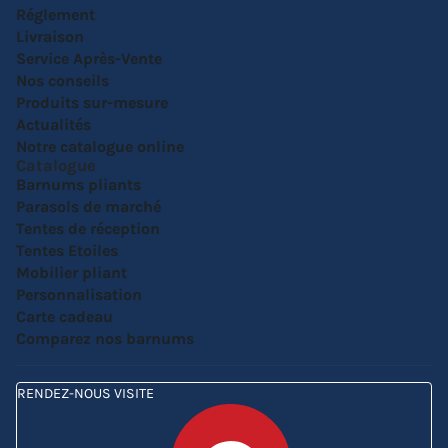
Réglement
Livraison
Service Après-Vente
Nos conseils
Produits sur-mesure
Actualités
Notre catalogue online
Catalogue
Barnums pliants
Parasols de marché
Tentes de réception
Tentes Etoiles
Mobilier pliant
Personnalisation
Carte cadeau
Comparez nos barnums
RENDEZ-NOUS VISITE