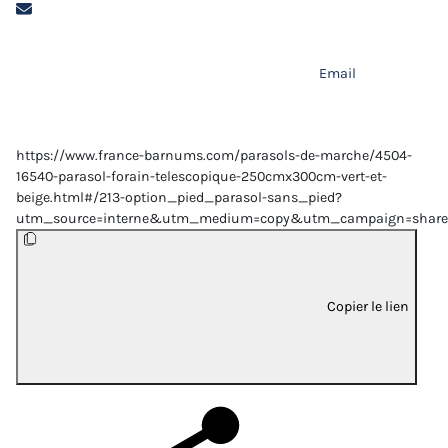
Email
https://www.france-barnums.com/parasols-de-marche/4504-
16540-parasol-forain-telescopique-250cmx300cm-vert-et-
beige.html#/213-option_pied_parasol-sans_pied?
utm_source=interne&utm_medium=copy&utm_campaign=share
Copier le lien