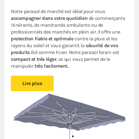
Notre parasol de marché est idéal pour vous
accompagner dans votre quotidien
de commerçants
itinérants, de marchands ambulants ou de
professionnels des marchés en plein air. Il offre une
protection fiable et optimale
contre la pluie et les
rayons du soleil et vous garantit la
sécurité de vos
produits
été comme hiver. Notre parasol forain est
compact et très léger
, ce qui vous permet de le
manipuler
très facilement.
Notre matériel forain est fabriqué avec des matériaux
Lire plus
de
qualité supérieure
pour vous offrir
résistance
et
robustesse
. Avec sa solide
armature télescopique
et
sa poignée ergonomique,
vous vous adapterez
rapidement, et en toute sécurité, aux conditions
climatiques changeantes. Sa toile en polyester avec
enduction acrylique 300g/m² est
100%
imperméable
et
résistante
aux UV.