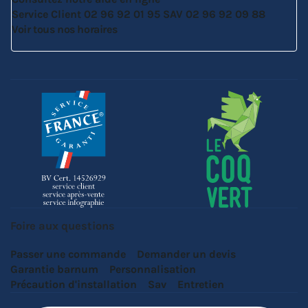
Service Client
02 96 92 01 95
SAV
02 96 92 09 88
Voir tous nos horaires
Foire aux questions
Passer une commande
Demander un devis
Garantie barnum
Personnalisation
Précaution d'installation
Sav
Entretien