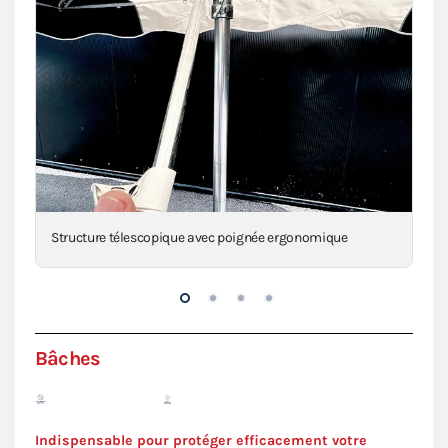
Structure télescopique avec poignée ergonomique
Noi
Bâches
Indispensable pour protéger efficacement votre