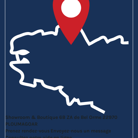
Showroom & Boutique
6B ZA de Bel Orme
22970
PLOUMAGOAR
Prenez rendez-vous
Envoyez-nous un message
Consultez notre aide en ligne