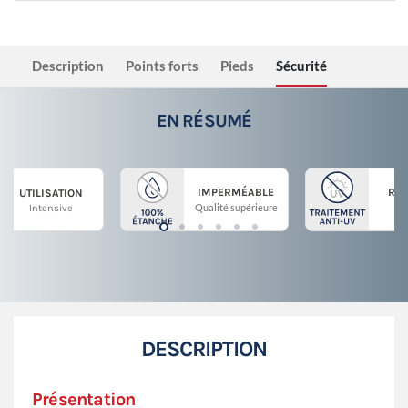
Description
Points forts
Pieds
Sécurité
EN RÉSUMÉ
IMPERMÉABLE
RÉS
UTILISATION
Qualité supérieure
En 
Intensive
DESCRIPTION
Présentation