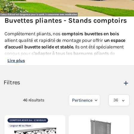
Buvettes pliantes - Stands comptoirs
Complètement pliants, nos
comptoirs buvettes en bois
allient qualité et rapidité de montage pour offrir
un espace
d'accueil buvette solide et stable.
Ils ont été spécialement
conçus pour s
'adapter à tous les barnums pliants
de
section hexagonale de 45mm ou 55mm de diamètre.
Lire plus
C'est idéal pour
créer un espace buvette
lors d'
événements
associatifs
ou pendant
la kermesse de l'école.
Filtres
Personnalisez le toit, les murs et les jupes
de la table
comptoir de votre
buvette pliante
à vos couleurs pour
optimiser la communication de votre marque.
46
résultats