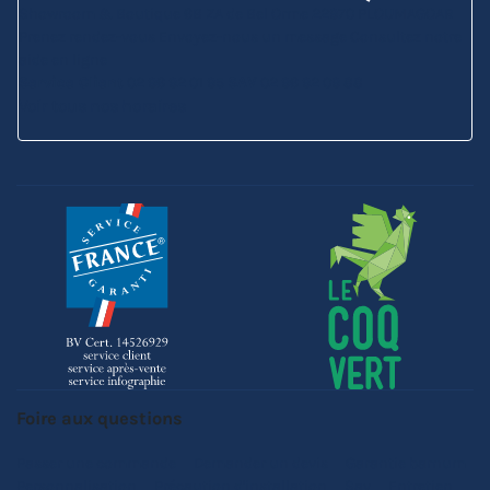
Showroom & Boutique
6B ZA de Bel Orme
22970 PLOUMAGOAR
Prenez rendez-vous
Envoyez-nous un message
Consultez notre
aide en ligne
Service Client
02 96 92 01 95
SAV
02 96 92 09 88
Voir tous nos horaires
Foire aux questions
Passer une commande
Demander un devis
Garantie barnum
Personnalisation
Précaution d'installation
Sav
Entretien