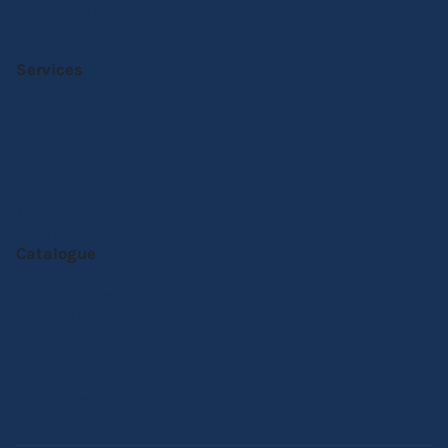
Gestion des cookies
Plan du site
Mention légales
Services
Demander un devis
Réglement
Livraison
Service Après-Vente
Nos conseils
Produits sur-mesure
Actualités
Notre catalogue online
Catalogue
Barnums pliants
Parasols de marché
Tentes de réception
Tentes Etoiles
Mobilier pliant
Personnalisation
Carte cadeau
Comparez nos barnums