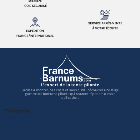
PAIEMENT
100% SÉCURISÉ
SERVICE APRÈS-VENTE
À VOTRE ÉCOUTE
EXPÉDITION
FRANCE/INTERNATIONAL
L’expert de la tente pliante
Faciles à monter, pas chers et sans outil : découvrez une large
gamme de barnums pliants qui sauront répondre à votre
utilisation.
Entreprise
Qui sommes-nous ?
Foire aux Questions
Nos Conditions Générales de Vente
Politique de confidentialité