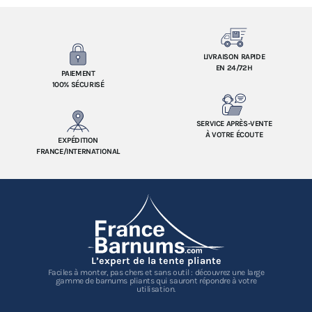
LIVRAISON RAPIDE
EN 24/72H
PAIEMENT
100% SÉCURISÉ
SERVICE APRÈS-VENTE
À VOTRE ÉCOUTE
EXPÉDITION
FRANCE/INTERNATIONAL
L’expert de la tente pliante
Faciles à monter, pas chers et sans outil : découvrez une large
gamme de barnums pliants qui sauront répondre à votre
utilisation.