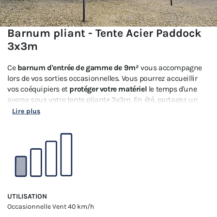
Barnum pliant - Tente Acier Paddock
3x3m
Ce
barnum d'entrée de gamme de 9m²
vous accompagne
lors de vos sorties occasionnelles. Vous pourrez accueillir
vos coéquipiers et
protéger votre matériel
le temps d'une
averse sous votre tente pliante 3x3m. En été, partagez un
repas avec vos amis à l'abri du soleil et de la chaleur sous
Lire plus
votre tente pliante.
UTILISATION
Occasionnelle
Vent 40 km/h