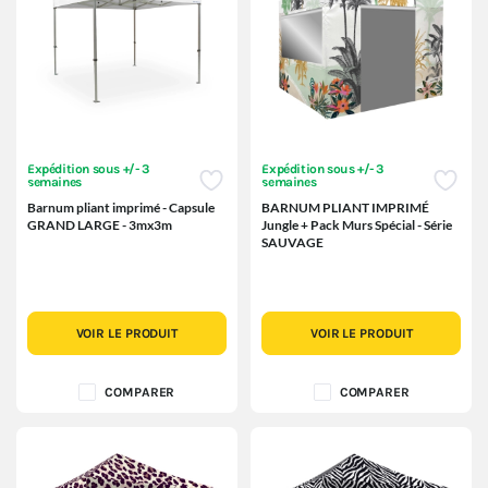
Expédition sous +/- 3
Expédition sous +/- 3
semaines
semaines
Barnum pliant imprimé - Capsule
BARNUM PLIANT IMPRIMÉ
GRAND LARGE - 3mx3m
Jungle + Pack Murs Spécial - Série
SAUVAGE
VOIR LE PRODUIT
VOIR LE PRODUIT
COMPARER
COMPARER