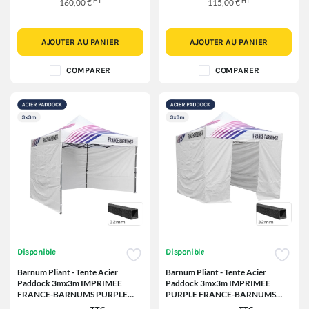
HT
HT
160,00 €
115,00 €
AJOUTER AU PANIER
AJOUTER AU PANIER
COMPARER
COMPARER
Disponible
Disponible
Barnum Pliant - Tente Acier
Barnum Pliant - Tente Acier
Paddock 3mx3m IMPRIMEE
Paddock 3mx3m IMPRIMEE
FRANCE-BARNUMS PURPLE
PURPLE FRANCE-BARNUMS
avec 3 cloisons
avec porte - Pack 4 cloisons