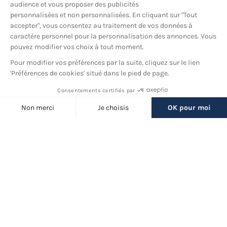
YouTube
© 2026 France Barnums, tous droits réservés.
Une marque
du groupe
France Diffusion
Back
to
Filtres
top
(34 produits)