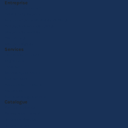
Entreprise
Qui sommes-nous ?
Foire aux Questions
Nos Conditions Générales de Vente
Politique de confidentialité
Gestion des cookies
Plan du site
Mention légales
Services
Demander un devis
Réglement
Livraison
Service Après-Vente
Nos conseils
Produits sur-mesure
Actualités
Notre catalogue online
Catalogue
Barnums pliants
Parasols de marché
Tentes de réception
Tentes Etoiles