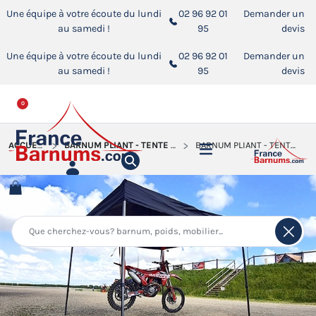
Une équipe à votre écoute du lundi
02 96 92 01
Demander un
au samedi !
95
devis
Une équipe à votre écoute du lundi
02 96 92 01
Demander un
au samedi !
95
devis
0
ACCUEIL
BARNUM PLIANT - TENTE ACIER PADDOCK
BARNUM PLIANT - TENTE ACIER PADDOCK 3X3M