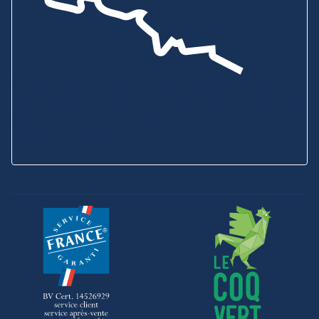
Showroom & Boutique
6B ZA de Bel Orme
22970 PLOUMAGOAR
Prenez rendez-vous
Envoyez-nous un message
Consultez notre
aide en ligne
Service Client
02 96 92 01 95
SAV
02 96 92 09 88
Voir tous nos horaires