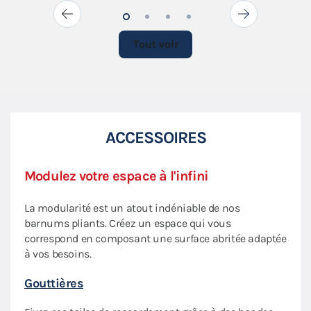
Tout voir
ACCESSOIRES
Modulez votre espace à l'infini
Amé
Dem
La modularité est un atout indéniable de nos
barnums pliants. Créez un espace qui vous
Demi
correspond en composant une surface abritée adaptée
 sera
pano
à vos besoins.
mur 
Gouttières
choix
à tou