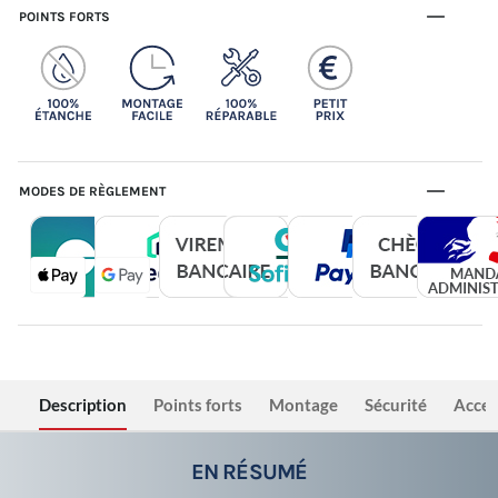
POINTS FORTS
MODES DE RÈGLEMENT
Description
Points forts
Montage
Sécurité
Acces
EN RÉSUMÉ