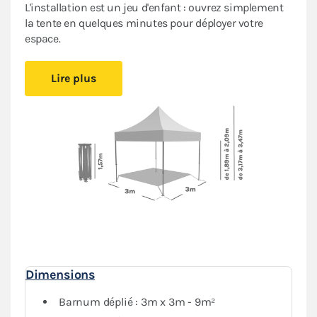
L'installation est un jeu d'enfant : ouvrez simplement
la tente en quelques minutes pour déployer votre
espace.
La structure en acier bénéficie d'une
peinture de
Lire plus
finition antirouille
, assurant une bonne longévité de
votre équipement. De plus, la bâche en polyester avec
enduction PU est garantie
100% étanche
, protégeant
efficacement votre matériel de course de la pluie et du
soleil. Ce barnum se révèle particulièrement
compact
et léger
et se range sans effort dans sa housse incluse,
facilitant son transport vers le prochain événement.
Profitez de son
excellent rapport qualité/prix
pour
moduler votre espace : vous avez la possibilité de
l'assembler avec d'autres paddocks pour une surface
de compétition sur mesure.
Dimensions
Il est précisé que cette tente pliante n’est pas destinée
à un usage professionnel.
Barnum déplié : 3m x 3m - 9m²