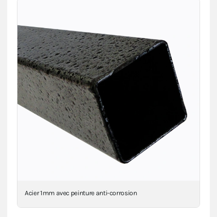
Acier 1mm avec peinture anti-corrosion
Con