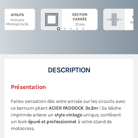
SECTION
ATOUTS
ST
CARRÉE
Petit prix
Acier
Montage facile
32 mm
DESCRIPTION
Présentation
Faites sensation dès votre arrivée sur les circuits avec
ce barnum pliant
ACIER PADDOCK 3x3m
! Sa bâche
imprimée arbore un
style vintage
unique, conférant
un look
épuré et professionnel
à votre stand de
motocross.