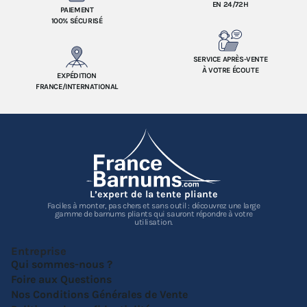
EN 24/72H
PAIEMENT
100% SÉCURISÉ
SERVICE APRÈS-VENTE
À VOTRE ÉCOUTE
EXPÉDITION
FRANCE/INTERNATIONAL
L’expert de la tente pliante
Faciles à monter, pas chers et sans outil : découvrez une large
gamme de barnums pliants qui sauront répondre à votre
utilisation.
Entreprise
Qui sommes-nous ?
Foire aux Questions
Nos Conditions Générales de Vente