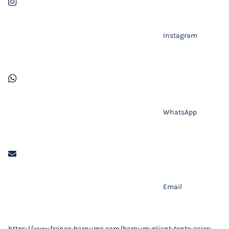
Instagram
WhatsApp
Email
https://www.france-barnums.com/barnum-pliant-tente-acier-