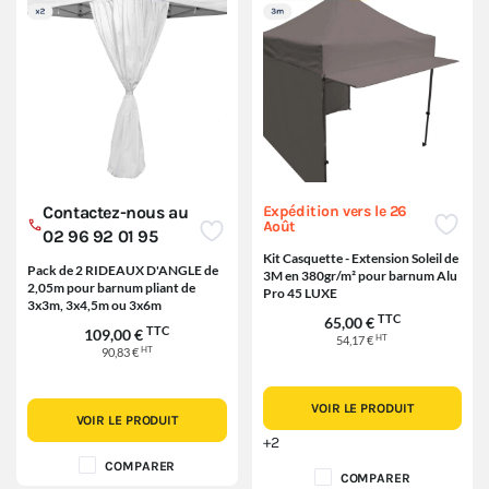
Expédition vers le 26
Contactez-nous au
Août
02 96 92 01 95
Kit Casquette - Extension Soleil de
Pack de 2 RIDEAUX D'ANGLE de
3M en 380gr/m² pour barnum Alu
2,05m pour barnum pliant de
Pro 45 LUXE
3x3m, 3x4,5m ou 3x6m
TTC
65,00 €
TTC
109,00 €
HT
54,17 €
HT
90,83 €
VOIR LE PRODUIT
VOIR LE PRODUIT
+2
COMPARER
COMPARER