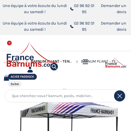
Une équipe à votre écoute du lundi
02 96 92 01
Demander un
au samedi !
95
devis
Une équipe à votre écoute du lundi
02 96 92 01
Demander un
au samedi !
95
devis
0
ACCUEIL
BARNUM PLIANT - TENTE ACIER PADDOCK
BARNUM PLIANT - TENTE ACIER PADDOCK 3MX3M IMPRIMEE FRANCE-BARNUMS PURPLE