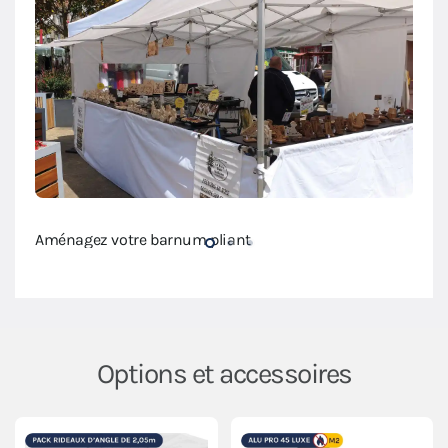
Modul
Aménagez votre barnum pliant
Options et accessoires