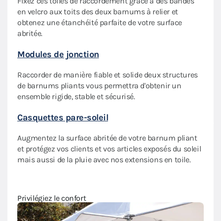
Fixez ces toiles de raccordement grâce à des bandes
Comp
en velcro aux toits des deux barnums à relier et
rter
obtenez une étanchéité parfaite de votre surface
Tran
abritée.
vente
Modules de jonction
bois 
ils s
u
Raccorder de manière fiable et solide deux structures
comm
de barnums pliants vous permettra d'obtenir un
Mobi
ensemble rigide, stable et sécurisé.
Casquettes pare-soleil
Nous
léger
Augmentez la surface abritée de votre barnum pliant
s'ada
ique
et protégez vos clients et vos articles exposés du soleil
valis
mais aussi de la pluie avec nos extensions en toile.
houss
Privi
Privilégiez le confort