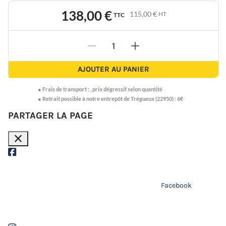
138,00 €
115,00 €
HT
TTC
-
+
AJOUTER AU PANIER
●
Frais de transport :
,
prix dégressif selon quantité
● Retrait possible à notre entrepôt de Trégueux (22950) : 6€
PARTAGER LA PAGE
close
Facebook