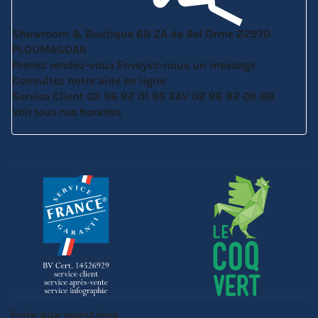
Showroom & Boutique
6B ZA de Bel Orme
22970
PLOUMAGOAR
Prenez rendez-vous
Envoyez-nous un message
Consultez notre aide en ligne
Service Client
02 96 92 01 95
SAV
02 96 92 09 88
Voir tous nos horaires
Foire aux questions