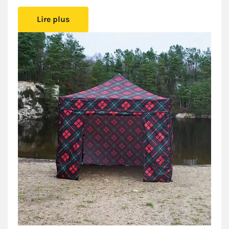
Le barnum
Tartan
allie tendance et tradition grâce à la
Lire plus
qualité de son
imprimé
. Un rendu d’une précision
incroyable qui reproduit
les détails de l’étoffe de laine
à carreaux
, indissociables des coutumes
des terres
écossaises et celtiques
.
Rouge éclatant et vert profond se croisent sur ce
tartan à la fois chaleureux et puissant. Motif
incontournable depuis toujours, il suit les modes et
s’affiche avec fierté.
Grâce à notre barnum pliant et son imprimé Tartan
vous pourrez afficher votre personnalité.
Urbain, celte,
rock ou authentique,
à vous de vous approprier cet
imprimé et d’en faire vivre l’héritage.
Ce barnum inédit 3x3m est disponible en deux
modèles : en Acier Paddock ou en Alu Pro 45 Luxe.
Vous pouvez choisir plusieurs configurations
selon