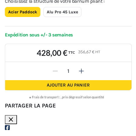
Choisissez la structure de votre barnum pliant :
Acier Paddock
Alu Pro 45 Luxe
Expédition sous +/- 3 semaines
428,00 €
356,67 €
HT
TTC
-
+
AJOUTER AU PANIER
●
Frais de transport :
,
prix dégressif selon quantité
PARTAGER LA PAGE
close