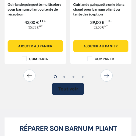
Guirlande guinguette multicolore
Guirlande guinguette unie blanc
pour barnum pliant ou tente de
chaud pour barnum pliant ou
réception
tente de réception
TTC
TTC
43,00 €
39,00 €
HT
HT
35,83 €
32,50 €
AJOUTER AU PANIER
AJOUTER AU PANIER
COMPARER
COMPARER
Tout voir
RÉPARER SON BARNUM PLIANT