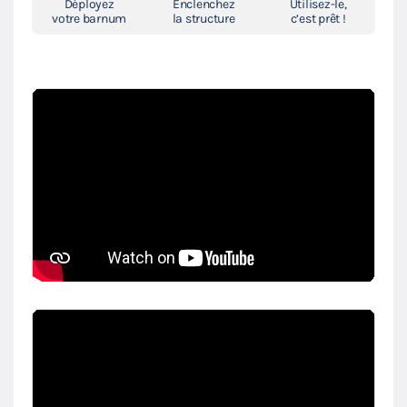
Déployez
Enclenchez
Utilisez-le,
votre barnum
la structure
c’est prêt !