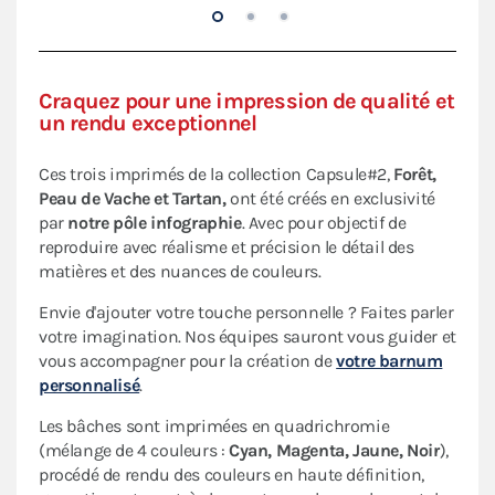
vos besoins et votre budget
: le barnum et sa bâche de
toit seule ou avec le pack murs complet (composé de
trois murs pleins et un mur avec porte).
Craquez pour une impression de qualité et
Si vous souhaitez seulement vous équiper des bâches
un rendu exceptionnel
de toit et murs, contactez notre service commercial au
02 96 92 01 95.
Ces trois imprimés de la collection Capsule#2,
Forêt,
Peau de Vache et Tartan,
ont été créés en exclusivité
par
notre pôle infographie
. Avec pour objectif de
reproduire avec réalisme et précision le détail des
matières et des nuances de couleurs.
Envie d'ajouter votre touche personnelle ? Faites parler
votre imagination. Nos équipes sauront vous guider et
vous accompagner pour la création de
votre barnum
personnalisé
.
Les bâches sont imprimées en quadrichromie
(mélange de 4 couleurs :
Cyan, Magenta, Jaune, Noir
),
procédé de rendu des couleurs en haute définition,