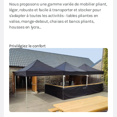
Dall
Nous proposons une gamme variée de mobilier pliant,
léger, robuste et facile à transporter et stocker pour
Notre
iant
s'adapter à toutes les activités : tables pliantes en
insta
oleil
valise, mange-debout, chaises et bancs pliants,
et s
e.
housses en lycra...
Amén
Privilégiez le confort