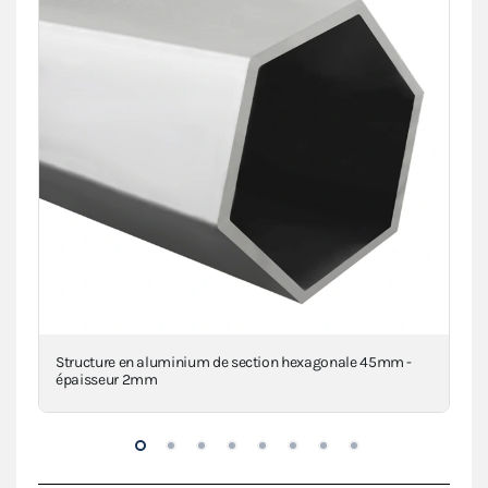
Structure en aluminium de section hexagonale 45mm -
Piè
épaisseur 2mm
inj