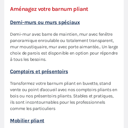
Aménagez votre barnum pliant
Priv
Demi-murs ou murs spéciaux
Écla
Demi-mur avec barre de maintien, mur avec fenêtre
Nos 
aptée
panoramique enroulable ou totalement transparent,
flexi
mur moustiquaire, mur avec porte aimantée... Un large
lumi
choix de parois est disponible en option pour répondre
Sac 
à tous les besoins.
des
Prati
Comptoirs et présentoirs
roule
Transformez votre barnum pliant en buvette, stand
votre
vente ou point d'accueil avec nos comptoirs pliants en
Roul
bois ou nos présentoirs pliants. Stables et pratiques,
ils sont incontournables pour les professionnels
Les r
ures
comme les particuliers
barnu
plian
Mobilier pliant