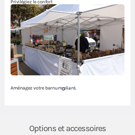
Privi
Privilégiez le confort
Modul
Aménagez votre barnum pliant
Options et accessoires