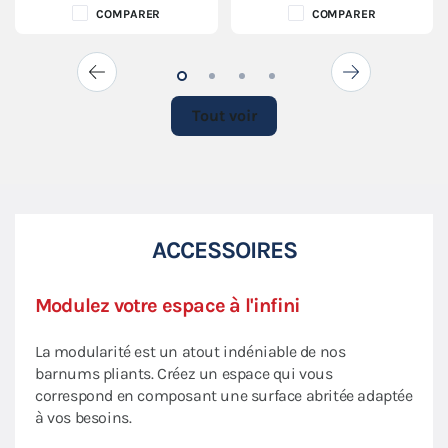
COMPARER
COMPARER
Tout voir
ACCESSOIRES
Modulez votre espace à l'infini
Amé
Dem
La modularité est un atout indéniable de nos
barnums pliants. Créez un espace qui vous
Demi
correspond en composant une surface abritée adaptée
 sera
pano
à vos besoins.
mur 