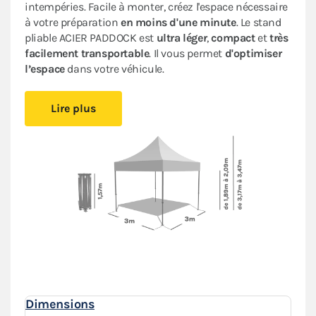
intempéries. Facile à monter, créez l'espace nécessaire
à votre préparation
en moins d'une minute
. Le stand
pliable ACIER PADDOCK est
ultra léger
,
compact
et
très
facilement transportable
. Il vous permet
d'optimiser
l’espace
dans votre véhicule.
Restez au sec, quel que soit le temps grâce à
sa bâche
Lire plus
100 % étanche
en Oxford enduction PVC. Dotée d’une
armature en acier, elle est protégée par une
peinture
antirouille
pour une meilleure tenue dans le temps.
Ce barnum pliant bénéficie d’un
excellent rapport
qualité/prix
. Il vous suivra dans toutes vos
compétitions : auto, moto, kart, enduro, motocross…
Les stands racing paddock
s'assemblent, se modulent
et s'adaptent à tous vos besoins
.
Il est précisé que cette tente pliante n’est pas destinée
à un usage professionnel.
Dimensions