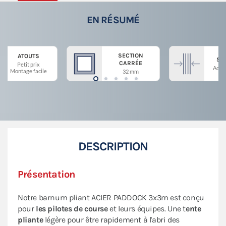
EN RÉSUMÉ
SECTION
ATOUTS
ST
CARRÉE
Petit prix
Acier
Montage facile
32 mm
DESCRIPTION
Présentation
Notre barnum pliant ACIER PADDOCK 3x3m est conçu
pour
les pilotes de course
et leurs équipes. Une t
ente
pliante
légère pour être rapidement à l'abri des