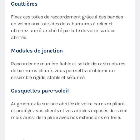
Gouttières
choix
à tou
Fixez ces toiles de raccordement grâce à des bandes
Comp
en velcro aux toits des deux barnums à relier et
rter
obtenez une étanchéité parfaite de votre surface
Tran
abritée.
vente
Modules de jonction
bois 
ils s
u
Raccorder de manière fiable et solide deux structures
comm
de barnums pliants vous permettra d'obtenir un
Mobi
ensemble rigide, stable et sécurisé.
Casquettes pare-soleil
Nous
léger
Augmentez la surface abritée de votre barnum pliant
s'ada
ique
et protégez vos clients et vos articles exposés du soleil
valis
mais aussi de la pluie avec nos extensions en toile.
houss