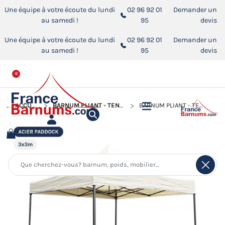
Une équipe à votre écoute du lundi
02 96 92 01
Demander un
au samedi !
95
devis
Une équipe à votre écoute du lundi
02 96 92 01
Demander un
au samedi !
95
devis
0
ACCUEIL
BARNUM PLIANT - TENTE ACIER PADDOCK
BARNUM PLIANT - TENTE ACIER PADDOCK 3MX3M BEIGE