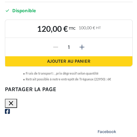

Disponible
120,00 €
100,00 €
HT
TTC
-
+
AJOUTER AU PANIER
●
Frais de transport :
,
prix dégressif selon quantité
● Retrait possible à notre entrepôt de Trégueux (22950) : 6€
PARTAGER LA PAGE
close
Facebook