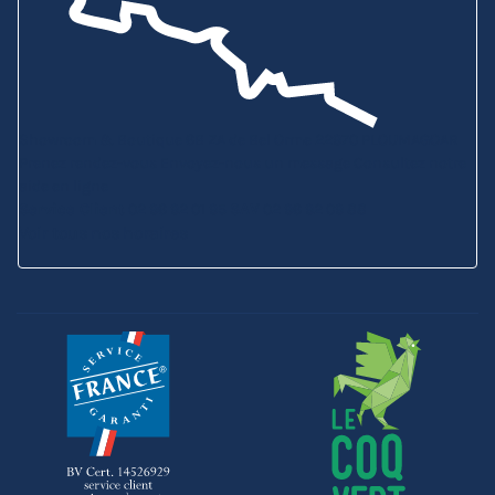
Showroom & Boutique
6B ZA de Bel Orme
22970 PLOUMAGOAR
Prenez rendez-vous
Envoyez-nous un message
Consultez notre
aide en ligne
Service Client
02 96 92 01 95
SAV
02 96 92 09 88
Voir tous nos horaires