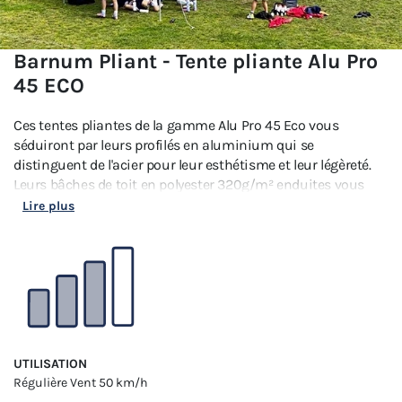
Barnum Pliant - Tente pliante Alu Pro
45 ECO
Ces tentes pliantes de la gamme Alu Pro 45 Eco vous
séduiront par leurs profilés en aluminium qui se
distinguent de l'acier pour leur esthétisme et leur légèreté.
Leurs bâches de toit en polyester 320g/m² enduites vous
garantiront une parfaite étanchéité en cas de temps
Lire plus
pluvieux.
UTILISATION
Régulière
Vent 50 km/h