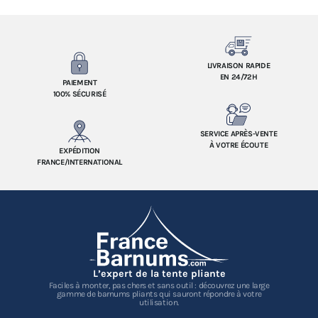
LIVRAISON RAPIDE
EN 24/72H
PAIEMENT
100% SÉCURISÉ
SERVICE APRÈS-VENTE
À VOTRE ÉCOUTE
EXPÉDITION
FRANCE/INTERNATIONAL
L’expert de la tente pliante
Faciles à monter, pas chers et sans outil : découvrez une large
gamme de barnums pliants qui sauront répondre à votre
utilisation.