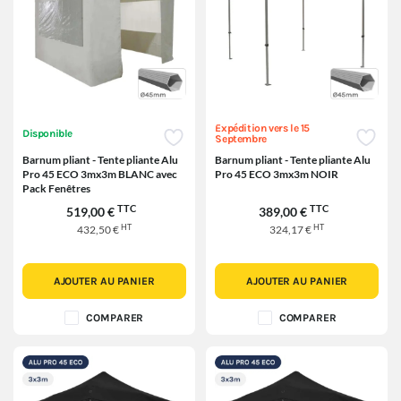
Expédition vers le 15
Disponible
Septembre
Barnum pliant - Tente pliante Alu
Barnum pliant - Tente pliante Alu
Pro 45 ECO 3mx3m BLANC avec
Pro 45 ECO 3mx3m NOIR
Pack Fenêtres
TTC
TTC
519,00 €
389,00 €
HT
HT
432,50 €
324,17 €
AJOUTER AU PANIER
AJOUTER AU PANIER
COMPARER
COMPARER