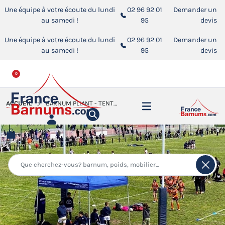
Une équipe à votre écoute du lundi
02 96 92 01
Demander un
au samedi !
95
devis
Une équipe à votre écoute du lundi
02 96 92 01
Demander un
au samedi !
95
devis
0
ACCUEIL
BARNUM PLIANT - TENTE PLIANTE ALU PRO 45 ECO