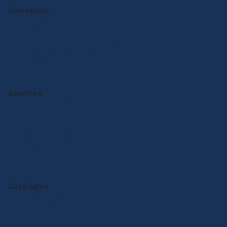
Entreprise
Qui sommes-nous ?
Foire aux Questions
Nos Conditions Générales de Vente
Politique de confidentialité
Gestion des cookies
Plan du site
Mention légales
Services
Demander un devis
Réglement
Livraison
Service Après-Vente
Nos conseils
Produits sur-mesure
Actualités
Notre catalogue online
Catalogue
Barnums pliants
Parasols de marché
Tentes de réception