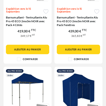
Expédition vers le 15
Expédition vers le 15
Septembre
Septembre
Barnum pliant - Tente pliante Alu
Barnum pliant - Tente pliante Alu
Pro 45 ECO 2mx3m NOIR avec
Pro 45 ECO 2mx3m NOIR avec
Pack 4 Côtés
Pack Fenêtres
TTC
TTC
419,00 €
439,00 €
HT
HT
349,17 €
365,83 €
AJOUTER AU PANIER
AJOUTER AU PANIER
COMPARER
COMPARER