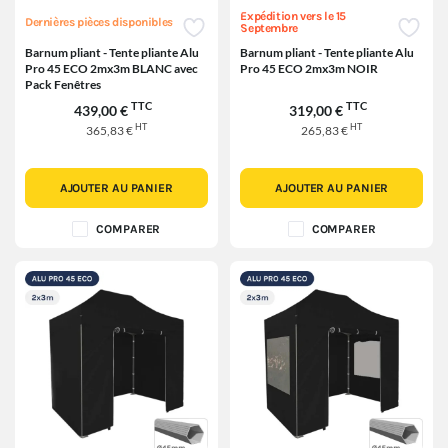
Expédition vers le 15
Dernières pièces disponibles
Septembre
Barnum pliant - Tente pliante Alu
Barnum pliant - Tente pliante Alu
Pro 45 ECO 2mx3m BLANC avec
Pro 45 ECO 2mx3m NOIR
Pack Fenêtres
TTC
TTC
439,00 €
319,00 €
HT
HT
365,83 €
265,83 €
AJOUTER AU PANIER
AJOUTER AU PANIER
COMPARER
COMPARER