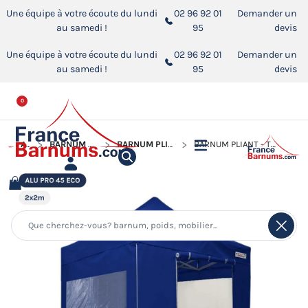
Une équipe à votre écoute du lundi
02 96 92 01
Demander un
au samedi !
95
devis
Une équipe à votre écoute du lundi
02 96 92 01
Demander un
au samedi !
95
devis
0
ACCUEIL
BARNUM PLIANT - TENTE PLIANTE ALU PRO 45 ECO
BARNUM PLIANT - TENTE PLIANTE ALU PRO 45 ECO 2MX2M
BARNUM PLIANT - TENTE PLIANTE ALU PRO 45 ECO 2MX2M BLEU AVEC PACK FENÊTRES