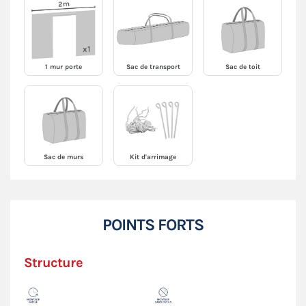
1 mur porte
Sac de transport
Sac de toit
Sac de murs
Kit d'arrimage
POINTS FORTS
Structure