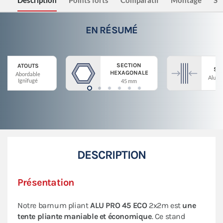
Description
Points forts
Comparatif
Montage
Sé
EN RÉSUMÉ
SECTION
ATOUTS
ST
HEXAGONALE
Abordable
Alumi
Ignifugé
45 mm
DESCRIPTION
Présentation
Notre barnum pliant
ALU PRO 45 ECO
2x2m est
une
tente pliante maniable et économique
. Ce stand