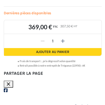
Dernières pièces disponibles
369,00 €
307,50 €
HT
TTC
-
+
AJOUTER AU PANIER
●
Frais de transport :
,
prix dégressif selon quantité
● Retrait possible à notre entrepôt de Trégueux (22950) : 6€
PARTAGER LA PAGE
close