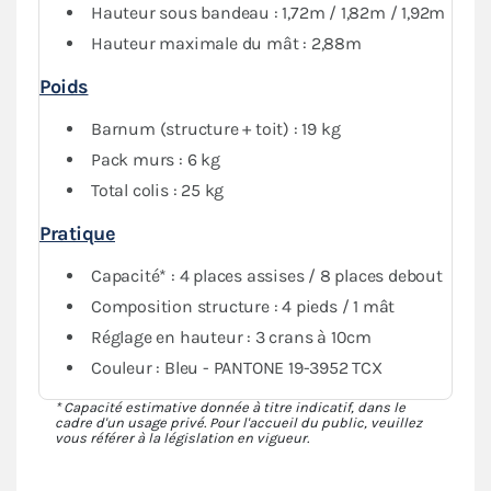
Hauteur sous bandeau : 1,72m / 1,82m / 1,92m
Le
pack Fenêtres
, composé d'un mur plein, un mur
porte et deux murs avec fenêtre, vous garantit une
Hauteur maximale du mât : 2,88m
protection optimale
contre les intempéries. Vous
Poids
pourrez fermer complètement votre abri tout en
conservant de la visibilité grâce au PVC transparent.
Barnum (structure + toit) : 19 kg
Pack murs : 6 kg
Total colis : 25 kg
Pratique
Capacité* : 4 places assises / 8 places debout
Composition structure : 4 pieds / 1 mât
Réglage en hauteur : 3 crans à 10cm
Couleur : Bleu - PANTONE 19-3952 TCX
* Capacité estimative donnée à titre indicatif, dans le
cadre d'un usage privé. Pour l'accueil du public, veuillez
vous référer à la législation en vigueur.