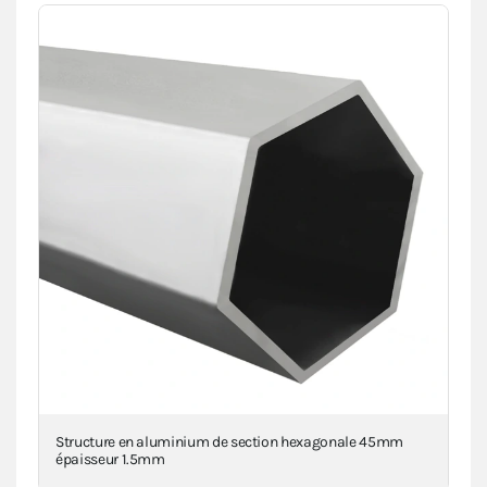
Structure en aluminium de section hexagonale 45mm
Piè
épaisseur 1.5mm