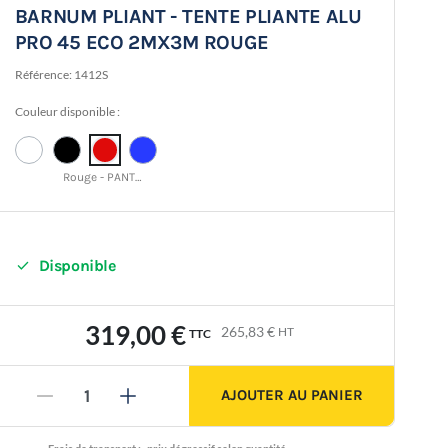
BARNUM PLIANT - TENTE PLIANTE ALU
PRO 45 ECO 2MX3M ROUGE
Référence:
1412S
Couleur disponible :
Rouge - PANTONE 18-1663 TCX

Disponible
319,00 €
265,83 €
HT
TTC
AJOUTER AU PANIER
-
+