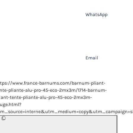
WhatsApp
Email
ttps://www.france-barnums.com/barnum-pliant-
nte-pliante-alu-pro-45-eco-2mx3m/1714-barnum-
iant-tente-pliante-alu-pro-45-eco-2mx3m-
uge.html?
tm_source=interne&utm_medium=copy&utm_campaign=sh