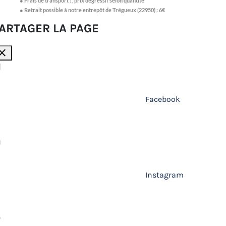
●
Frais de transport :
,
prix dégressif selon quantité
● Retrait possible à notre entrepôt de Trégueux (22950) : 6€
ARTAGER LA PAGE
lose
Facebook
Instagram