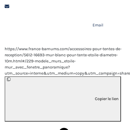
Email
https://www.france-barnums.com/accessoires-pour-tentes-de-
reception/5612-16693-mur-blanc-pour-tente-etoile-diametre-
10m.html#/229-modele_murs_etoile-
mur_avec_fenetre_panoramique?
utm_source=interne&utm_medium=copy&utm_campaign=share
Copier le lien