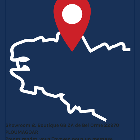
Showroom & Boutique
6B ZA de Bel Orme
22970
PLOUMAGOAR
Prenez rendez-vous
Envoyez-nous un message