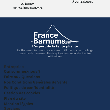
À VOTRE ÉCOUTE
EXPÉDITION
FRANCE/INTERNATIONAL
L’expert de la tente pliante
Faciles à monter, pas chers et sans outil : découvrez une large
gamme de barnums pliants qui sauront répondre à votre
utilisation.
Entreprise
Qui sommes-nous ?
Foire aux Questions
Nos Conditions Générales de Vente
Politique de confidentialité
Gestion des cookies
Plan du site
Mention légales
Services