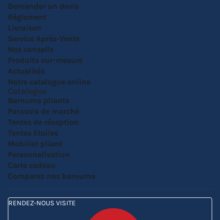
Demander un devis
Réglement
Livraison
Service Après-Vente
Nos conseils
Produits sur-mesure
Actualités
Notre catalogue online
Catalogue
Barnums pliants
Parasols de marché
Tentes de réception
Tentes Etoiles
Mobilier pliant
Personnalisation
Carte cadeau
Comparez nos barnums
RENDEZ-NOUS VISITE