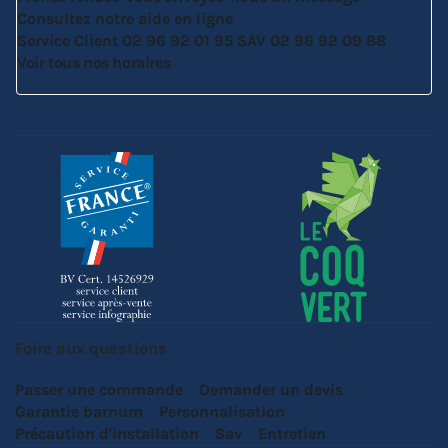
Consultez notre aide en ligne
Service Client
02 96 92 01 95
SAV
02 96 92 09 88
Voir tous nos horaires
Foire aux questions
Passer une commande
Demander un devis
Garantie barnum
Personnalisation
Précaution d'installation
Sav
Entretien