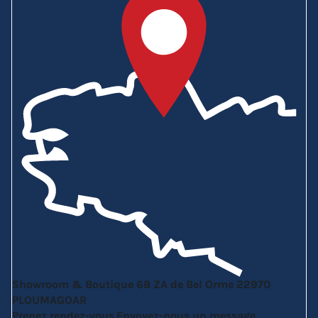
Showroom & Boutique
6B ZA de Bel Orme
22970
PLOUMAGOAR
Prenez rendez-vous
Envoyez-nous un message