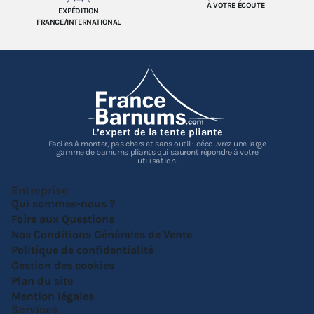
À VOTRE ÉCOUTE
EXPÉDITION
FRANCE/INTERNATIONAL
L’expert de la tente pliante
Faciles à monter, pas chers et sans outil : découvrez une large
gamme de barnums pliants qui sauront répondre à votre
utilisation.
Entreprise
Qui sommes-nous ?
Foire aux Questions
Nos Conditions Générales de Vente
Politique de confidentialité
Gestion des cookies
Plan du site
Mention légales
Services