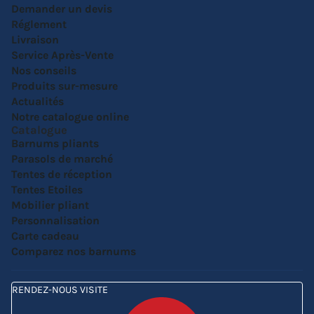
Demander un devis
Réglement
Livraison
Service Après-Vente
Nos conseils
Produits sur-mesure
Actualités
Notre catalogue online
Catalogue
Barnums pliants
Parasols de marché
Tentes de réception
Tentes Etoiles
Mobilier pliant
Personnalisation
Carte cadeau
Comparez nos barnums
RENDEZ-NOUS VISITE