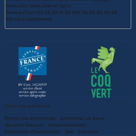
Consultez notre aide en ligne
Service Client
02 96 92 01 95
SAV
02 96 92 09 88
Voir tous nos horaires
Foire aux questions
Passer une commande
Demander un devis
Garantie barnum
Personnalisation
Précaution d'installation
Sav
Entretien