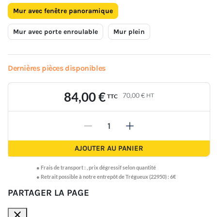
Mur avec fenêtre panoramique
Mur avec porte enroulable
Mur plein
Dernières pièces disponibles
84,00 €
70,00 €
HT
TTC
-
+
AJOUTER AU PANIER
●
Frais de transport :
,
prix dégressif selon quantité
● Retrait possible à notre entrepôt de Trégueux (22950) : 6€
PARTAGER LA PAGE
close