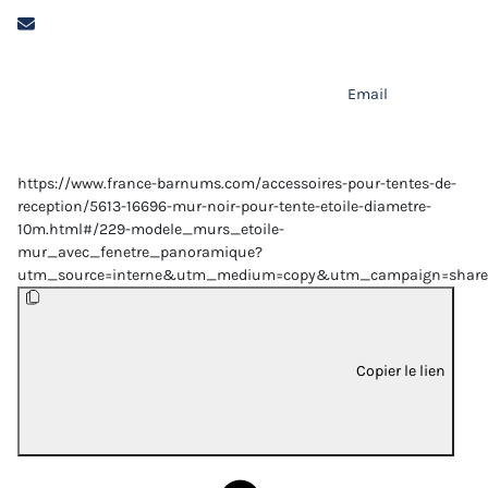
Email
https://www.france-barnums.com/accessoires-pour-tentes-de-
reception/5613-16696-mur-noir-pour-tente-etoile-diametre-
10m.html#/229-modele_murs_etoile-
mur_avec_fenetre_panoramique?
utm_source=interne&utm_medium=copy&utm_campaign=share
Copier le lien