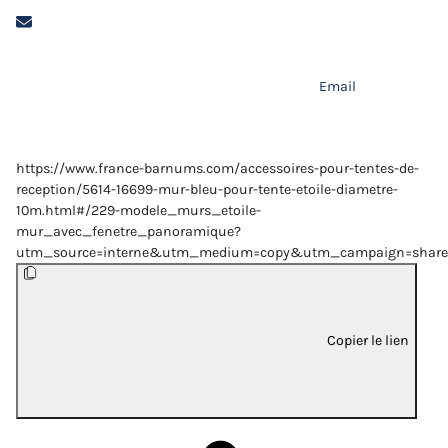
Email
https://www.france-barnums.com/accessoires-pour-tentes-de-
reception/5614-16699-mur-bleu-pour-tente-etoile-diametre-
10m.html#/229-modele_murs_etoile-
mur_avec_fenetre_panoramique?
utm_source=interne&utm_medium=copy&utm_campaign=share
Copier le lien