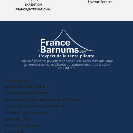
À VOTRE ÉCOUTE
EXPÉDITION
FRANCE/INTERNATIONAL
L’expert de la tente pliante
Faciles à monter, pas chers et sans outil : découvrez une large
gamme de barnums pliants qui sauront répondre à votre
utilisation.
Entreprise
Qui sommes-nous ?
Foire aux Questions
Nos Conditions Générales de Vente
Politique de confidentialité
Gestion des cookies
Plan du site
Mention légales
Services