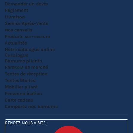
Demander un devis
Réglement
Livraison
Service Après-Vente
Nos conseils
Produits sur-mesure
Actualités
Notre catalogue online
Catalogue
Barnums pliants
Parasols de marché
Tentes de réception
Tentes Etoiles
Mobilier pliant
Personnalisation
Carte cadeau
Comparez nos barnums
RENDEZ-NOUS VISITE