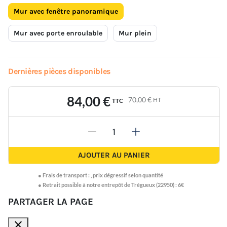
Mur avec fenêtre panoramique
Mur avec porte enroulable
Mur plein
Dernières pièces disponibles
84,00 €
70,00 €
HT
TTC
-
+
AJOUTER AU PANIER
●
Frais de transport :
,
prix dégressif selon quantité
● Retrait possible à notre entrepôt de Trégueux (22950) : 6€
PARTAGER LA PAGE
close