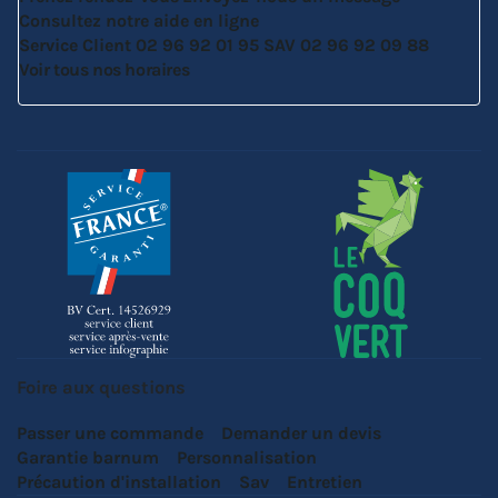
Consultez notre aide en ligne
Service Client
02 96 92 01 95
SAV
02 96 92 09 88
Voir tous nos horaires
Foire aux questions
Passer une commande
Demander un devis
Garantie barnum
Personnalisation
Précaution d'installation
Sav
Entretien