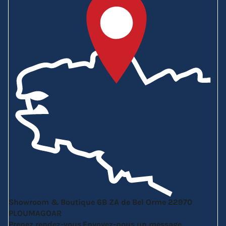
Showroom & Boutique
6B ZA de Bel Orme
22970
PLOUMAGOAR
Prenez rendez-vous
Envoyez-nous un message