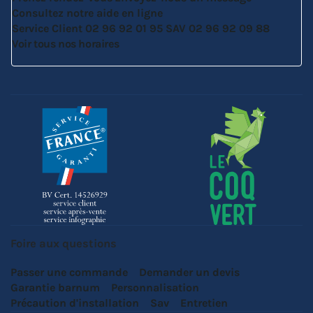
Consultez notre aide en ligne
Service Client
02 96 92 01 95
SAV
02 96 92 09 88
Voir tous nos horaires
Foire aux questions
Passer une commande
Demander un devis
Garantie barnum
Personnalisation
Précaution d'installation
Sav
Entretien