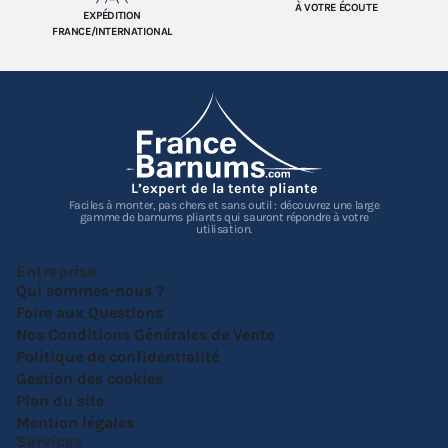
À VOTRE ÉCOUTE
EXPÉDITION
FRANCE/INTERNATIONAL
L’expert de la tente pliante
Faciles à monter, pas chers et sans outil : découvrez une large
gamme de barnums pliants qui sauront répondre à votre
utilisation.
Entreprise
Qui sommes-nous ?
Foire aux Questions
Nos Conditions Générales de Vente
Politique de confidentialité
Gestion des cookies
Plan du site
Mention légales
Services