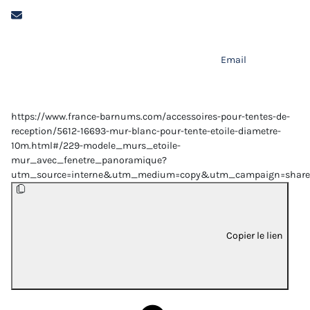
Email
https://www.france-barnums.com/accessoires-pour-tentes-de-
reception/5612-16693-mur-blanc-pour-tente-etoile-diametre-
10m.html#/229-modele_murs_etoile-
mur_avec_fenetre_panoramique?
utm_source=interne&utm_medium=copy&utm_campaign=share
Copier le lien