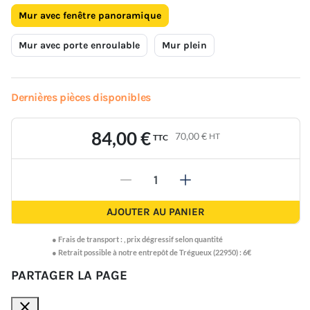
Mur avec fenêtre panoramique
Mur avec porte enroulable
Mur plein
Dernières pièces disponibles
84,00 €
70,00 €
HT
TTC
-
+
AJOUTER AU PANIER
●
Frais de transport :
,
prix dégressif selon quantité
● Retrait possible à notre entrepôt de Trégueux (22950) : 6€
PARTAGER LA PAGE
close