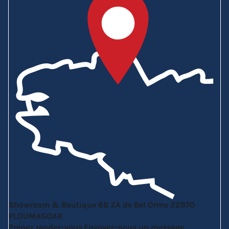
Showroom & Boutique
6B ZA de Bel Orme
22970
PLOUMAGOAR
Prenez rendez-vous
Envoyez-nous un message