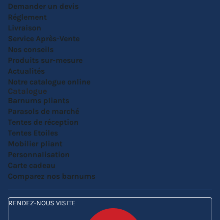
Demander un devis
Réglement
Livraison
Service Après-Vente
Nos conseils
Produits sur-mesure
Actualités
Notre catalogue online
Catalogue
Barnums pliants
Parasols de marché
Tentes de réception
Tentes Etoiles
Mobilier pliant
Personnalisation
Carte cadeau
Comparez nos barnums
RENDEZ-NOUS VISITE