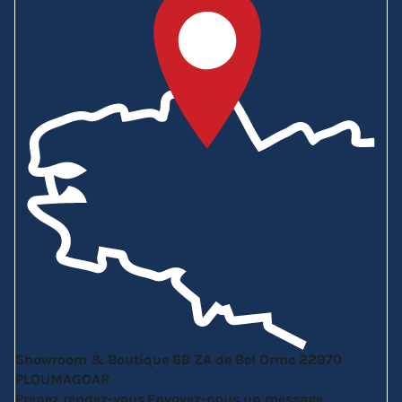
Showroom & Boutique
6B ZA de Bel Orme
22970
PLOUMAGOAR
Prenez rendez-vous
Envoyez-nous un message