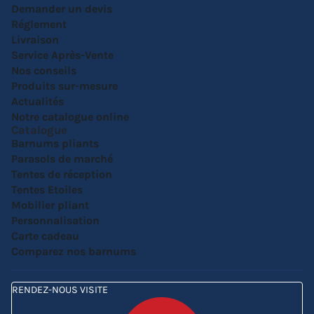
Demander un devis
Réglement
Livraison
Service Après-Vente
Nos conseils
Produits sur-mesure
Actualités
Notre catalogue online
Catalogue
Barnums pliants
Parasols de marché
Tentes de réception
Tentes Etoiles
Mobilier pliant
Personnalisation
Carte cadeau
Comparez nos barnums
RENDEZ-NOUS VISITE