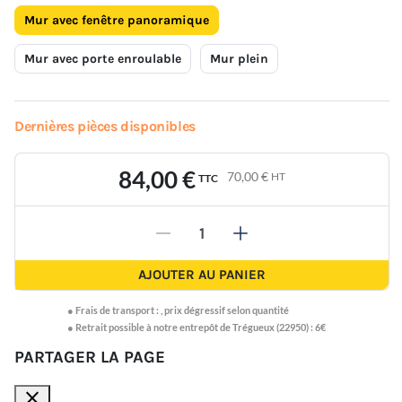
Mur avec fenêtre panoramique
Mur avec porte enroulable
Mur plein
Dernières pièces disponibles
84,00 €
70,00 €
HT
TTC
-
+
AJOUTER AU PANIER
●
Frais de transport :
,
prix dégressif selon quantité
● Retrait possible à notre entrepôt de Trégueux (22950) : 6€
PARTAGER LA PAGE
close