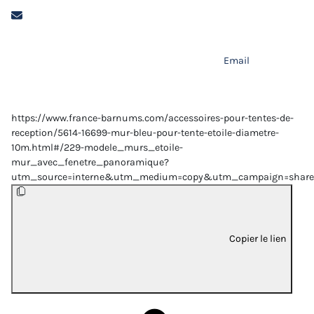
Email
https://www.france-barnums.com/accessoires-pour-tentes-de-
reception/5614-16699-mur-bleu-pour-tente-etoile-diametre-
10m.html#/229-modele_murs_etoile-
mur_avec_fenetre_panoramique?
utm_source=interne&utm_medium=copy&utm_campaign=share
Copier le lien