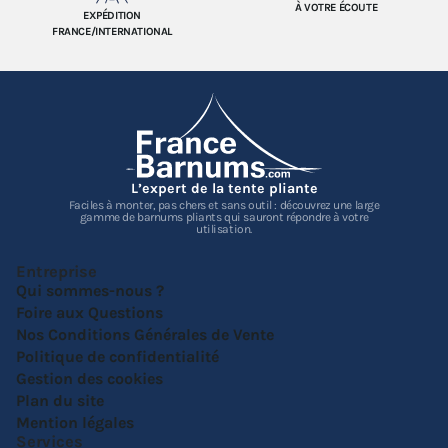
À VOTRE ÉCOUTE
EXPÉDITION
FRANCE/INTERNATIONAL
L’expert de la tente pliante
Faciles à monter, pas chers et sans outil : découvrez une large
gamme de barnums pliants qui sauront répondre à votre
utilisation.
Entreprise
Qui sommes-nous ?
Foire aux Questions
Nos Conditions Générales de Vente
Politique de confidentialité
Gestion des cookies
Plan du site
Mention légales
Services