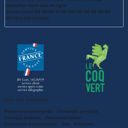
Consultez notre aide en ligne
Service Client
02 96 92 01 95
SAV
02 96 92 09 88
Voir tous nos horaires
Foire aux questions
Passer une commande
Demander un devis
Garantie barnum
Personnalisation
Précaution d'installation
Sav
Entretien