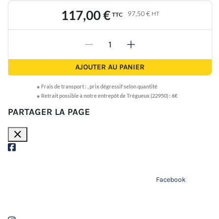
117,00 €
97,50 €
HT
TTC
-
+
AJOUTER AU PANIER
●
Frais de transport :
,
prix dégressif selon quantité
● Retrait possible à notre entrepôt de Trégueux (22950) : 6€
PARTAGER LA PAGE
close
Facebook