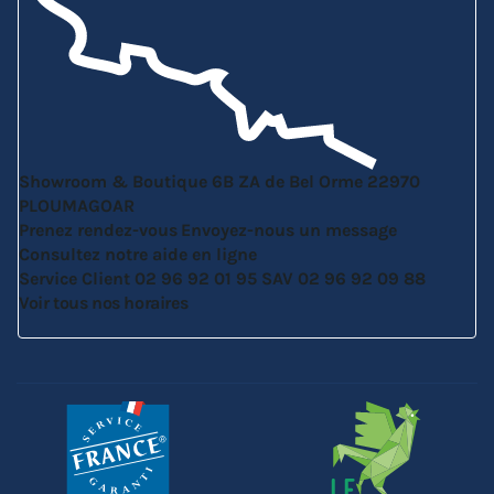
Showroom & Boutique
6B ZA de Bel Orme
22970
PLOUMAGOAR
Prenez rendez-vous
Envoyez-nous un message
Consultez notre aide en ligne
Service Client
02 96 92 01 95
SAV
02 96 92 09 88
Voir tous nos horaires