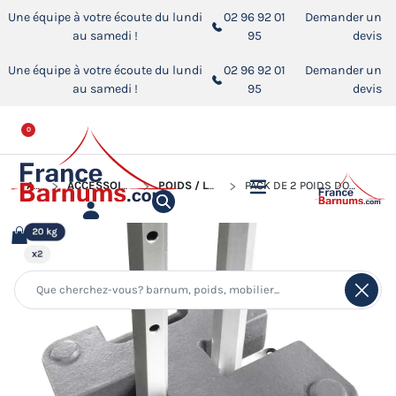
Une équipe à votre écoute du lundi
02 96 92 01
Demander un
au samedi !
95
devis
Une équipe à votre écoute du lundi
02 96 92 01
Demander un
au samedi !
95
devis
0
ACCUEIL
ACCESSOIRES POUR BARNUMS PLIANTS
POIDS / LESTS POUR BARNUM PLIANT
PACK DE 2 POIDS DOUBLE EN ACIER DE 20KG POUR BARNUM PLIANT