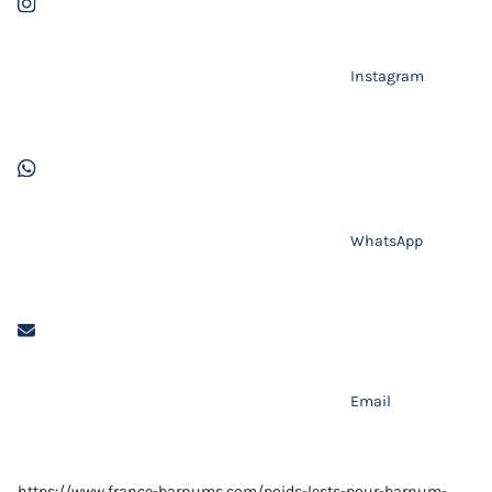
Instagram
WhatsApp
Email
https://www.france-barnums.com/poids-lests-pour-barnum-