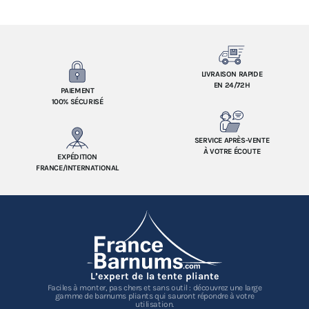
LIVRAISON RAPIDE
EN 24/72H
PAIEMENT
100% SÉCURISÉ
SERVICE APRÈS-VENTE
À VOTRE ÉCOUTE
EXPÉDITION
FRANCE/INTERNATIONAL
L’expert de la tente pliante
Faciles à monter, pas chers et sans outil : découvrez une large
gamme de barnums pliants qui sauront répondre à votre
utilisation.