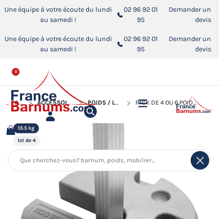
Une équipe à votre écoute du lundi
02 96 92 01
Demander un
au samedi !
95
devis
Une équipe à votre écoute du lundi
02 96 92 01
Demander un
au samedi !
95
devis
0
ACCUEIL
ACCESSOIRES POUR BARNUMS PLIANTS
POIDS / LESTS POUR BARNUM PLIANT
PACK DE 4 OU 6 POIDS EN FONTE GRIS DE 13,5KG POUR BARNUM DE SECTION HEXAGONALE