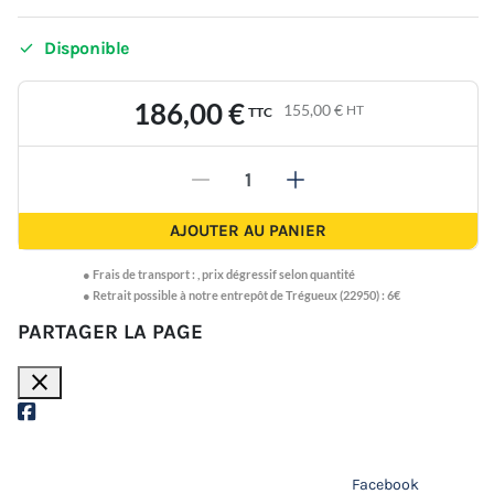

Disponible
186,00 €
155,00 €
HT
TTC
-
+
AJOUTER AU PANIER
●
Frais de transport :
,
prix dégressif selon quantité
● Retrait possible à notre entrepôt de Trégueux (22950) : 6€
PARTAGER LA PAGE
close
Facebook