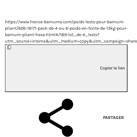
https://www.france-barnums.com/poids-lests-pour-barnum-
pliant/606-16171-pack-de-4-ou-6-poids-en-fonte-de-13kg-pour-
barnum-pliant-hexa.html#/189-lot_de-4_lests?
utm_source=interne&utm_medium=copy&utm_campaign=share
Copier le lien
PARTAGER