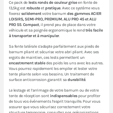
Ce pack de
lests ronds de couleur grise
en fonte de
13,5kg est
robuste
et
pratique
. Avec ce système vous
fixerez
solidement
votre barnum
des gammes ACIER
LOISIRS, SEMI-PRO, PREMIUM. ALU PRO 45 et ALU
PRO 55
.
Compact
, il prend peu de place dans votre
véhicule et sa poignée ergonomique le rend
très facile
à transporter et à manipuler
.
Sa fente latérale s’adapte parfaitement aux pieds de
barnum pliant et sécurise votre abri pliant. Avec ses
ergots de maintien, ces lests permettent un
encastrement stable
des poids les uns avec les autres.
Vous pourrez rapidement les empiler et lester votre
tente pliante selon vos besoins. Un traitement de
surface anticorrosion garantit sa
durabilité
.
Le lestage et l’arrimage de votre barnum ou de votre
tente de réception sont
indispensables
pour profiter
de tous vos événements l’esprit tranquille. Pour vous
assurer que vous sécurisez correctement votre
structure temporaire, consultez nos préconisations