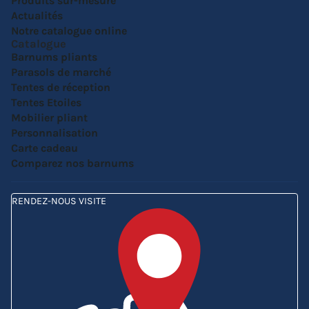
Produits sur-mesure
Actualités
Notre catalogue online
Catalogue
Barnums pliants
Parasols de marché
Tentes de réception
Tentes Etoiles
Mobilier pliant
Personnalisation
Carte cadeau
Comparez nos barnums
RENDEZ-NOUS VISITE