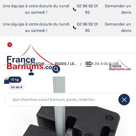
Une équipe à votre écoute du lundi
02 96 92 01
Demander un
au samedi !
95
devis
Une équipe à votre écoute du lundi
02 96 92 01
Demander un
au samedi !
95
devis
0
ACCUEIL
ACCESSOIRES POUR BARNUMS PLIANTS
POIDS / LESTS POUR BARNUM PLIANT
PACK DE 4 OU 6 LESTS DE 15KG À REMPLIR POUR BARNUM PLIANT