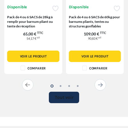
Disponible
Disponible
Pack de 4 ou 6 SACS de 28kg à
Pack de 4 ou 6 SACS de 60kg pour
remplir pour barnum pliant ou
barnums pliants, tentes ou
tente de réception
structures gonflables
TTC
TTC
65,00 €
109,00 €
HT
HT
54,17 €
90,83 €
VOIR LE PRODUIT
VOIR LE PRODUIT
COMPARER
COMPARER
Tout voir