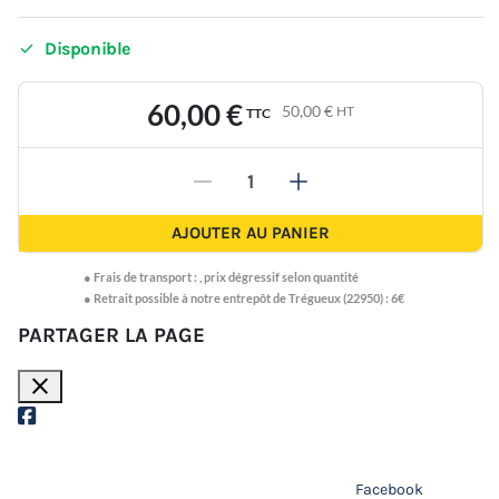

Disponible
60,00 €
50,00 €
HT
TTC
-
+
AJOUTER AU PANIER
●
Frais de transport :
,
prix dégressif selon quantité
● Retrait possible à notre entrepôt de Trégueux (22950) : 6€
PARTAGER LA PAGE
close
Facebook