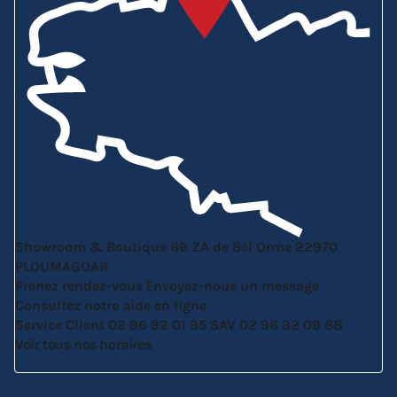
Showroom & Boutique
6B ZA de Bel Orme
22970
PLOUMAGOAR
Prenez rendez-vous
Envoyez-nous un message
Consultez notre aide en ligne
Service Client
02 96 92 01 95
SAV
02 96 92 09 88
Voir tous nos horaires