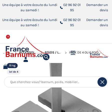
Une équipe à votre écoute du lundi
02 96 92 01
Demander un
au samedi !
95
devis
Une équipe à votre écoute du lundi
02 96 92 01
Demander un
au samedi !
95
devis
0
ACCUEIL
ACCESSOIRES POUR BARNUMS PLIANTS
POIDS / LESTS POUR BARNUM PLIANT
PACK DE 4 OU 6 POIDS EN FONTE GRIS DE 15KG POUR BARNUM PLIANT