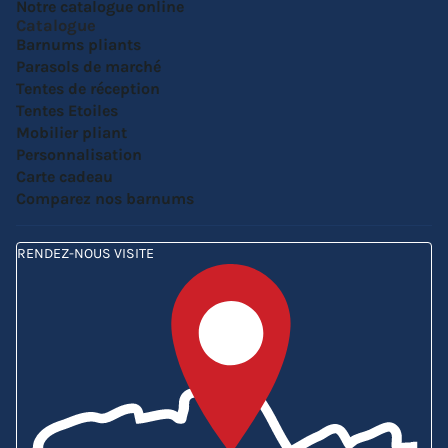
Notre catalogue online
Catalogue
Barnums pliants
Parasols de marché
Tentes de réception
Tentes Etoiles
Mobilier pliant
Personnalisation
Carte cadeau
Comparez nos barnums
RENDEZ-NOUS VISITE