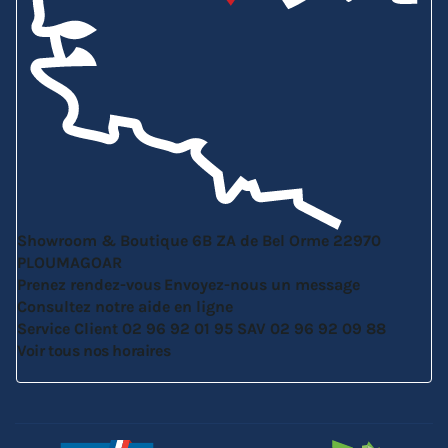
Showroom & Boutique
6B ZA de Bel Orme
22970
PLOUMAGOAR
Prenez rendez-vous
Envoyez-nous un message
Consultez notre aide en ligne
Service Client
02 96 92 01 95
SAV
02 96 92 09 88
Voir tous nos horaires