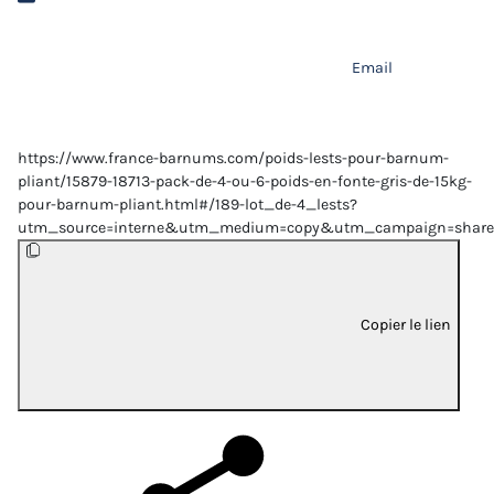
Email
https://www.france-barnums.com/poids-lests-pour-barnum-
pliant/15879-18713-pack-de-4-ou-6-poids-en-fonte-gris-de-15kg-
pour-barnum-pliant.html#/189-lot_de-4_lests?
utm_source=interne&utm_medium=copy&utm_campaign=share
Copier le lien