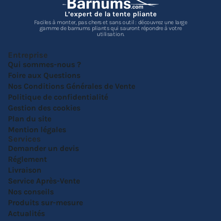
L’expert de la tente pliante
Faciles à monter, pas chers et sans outil : découvrez une large
gamme de barnums pliants qui sauront répondre à votre
utilisation.
Entreprise
Qui sommes-nous ?
Foire aux Questions
Nos Conditions Générales de Vente
Politique de confidentialité
Gestion des cookies
Plan du site
Mention légales
Services
Demander un devis
Réglement
Livraison
Service Après-Vente
Nos conseils
Produits sur-mesure
Actualités