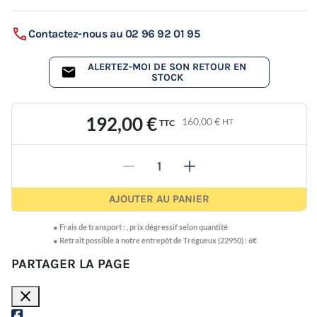
Contactez-nous au 02 96 92 01 95
ALERTEZ-MOI DE SON RETOUR EN
STOCK
192,00 €
160,00 €
HT
TTC
-
+
AJOUTER AU PANIER
●
Frais de transport :
,
prix dégressif selon quantité
● Retrait possible à notre entrepôt de Trégueux (22950) : 6€
PARTAGER LA PAGE
close