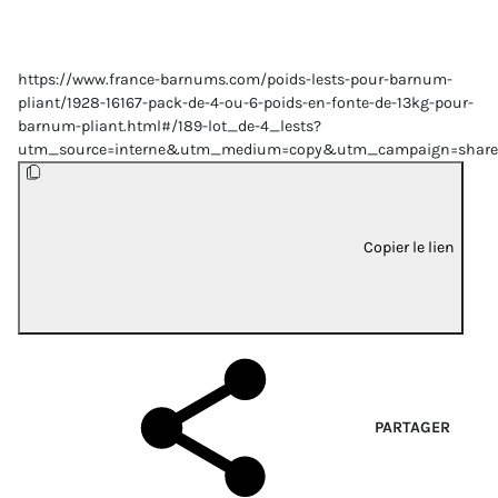
https://www.france-barnums.com/poids-lests-pour-barnum-
pliant/1928-16167-pack-de-4-ou-6-poids-en-fonte-de-13kg-pour-
barnum-pliant.html#/189-lot_de-4_lests?
utm_source=interne&utm_medium=copy&utm_campaign=share
Copier le lien
PARTAGER