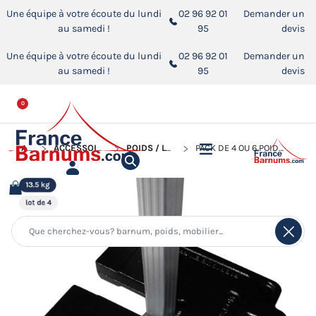
Une équipe à votre écoute du lundi
02 96 92 01
Demander un
au samedi !
95
devis
Une équipe à votre écoute du lundi
02 96 92 01
Demander un
au samedi !
95
devis
0
ACCUEIL
ACCESSOIRES POUR BARNUMS PLIANTS
POIDS / LESTS POUR BARNUM PLIANT
PACK DE 4 OU 6 POIDS EN FONTE NOIRS DE 13,5KG POUR BARNUM PLIANT