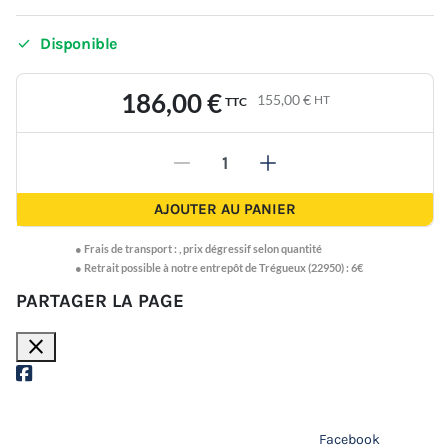

Disponible
186,00 €
155,00 €
HT
TTC
-
+
AJOUTER AU PANIER
●
Frais de transport :
,
prix dégressif selon quantité
● Retrait possible à notre entrepôt de Trégueux (22950) : 6€
PARTAGER LA PAGE
close
Facebook