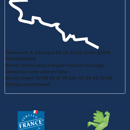
Showroom & Boutique
6B ZA de Bel Orme
22970
PLOUMAGOAR
Prenez rendez-vous
Envoyez-nous un message
Consultez notre aide en ligne
Service Client
02 96 92 01 95
SAV
02 96 92 09 88
Voir tous nos horaires