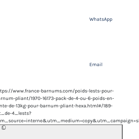
WhatsApp
Email
tps://www.france-barnums.com/poids-lests-pour-
rnum-pliant/1970-16173-pack-de-4-ou-6-poids-en-
nte-de-13kg-pour-barnum-pliant-hexa.html#/189-
t_de-4_lests?
tm_source=interne&utm_medium=copy&utm_campaign=sh