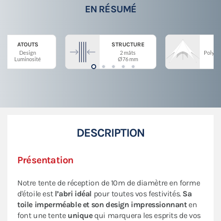
EN RÉSUMÉ
ATOUTS
STRUCTURE
Design
2 mâts
Polyes
Luminosité
Ø76 mm
DESCRIPTION
Présentation
Notre tente de réception de 10m de diamètre en forme
d'étoile est
l’abri idéal
pour toutes vos festivités.
Sa
toile imperméable et son design impressionnant
en
font une tente
unique
qui marquera les esprits de vos