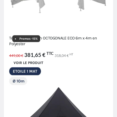
Tente de réception OCTOGONALE ECO 6m x 4m en
Promos -15%
Polyester
TTC
381,65 €
HT
449,00 €
318,04 €
VOIR LE PRODUIT