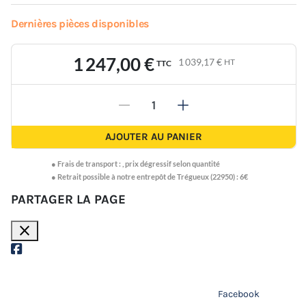
Dernières pièces disponibles
1 247,00 €
1 039,17 €
HT
TTC
-
+
AJOUTER AU PANIER
●
Frais de transport :
,
prix dégressif selon quantité
● Retrait possible à notre entrepôt de Trégueux (22950) : 6€
PARTAGER LA PAGE
close
Facebook