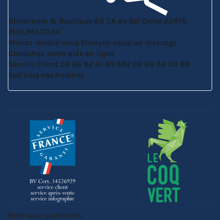
Showroom & Boutique
6B ZA de Bel Orme
22970
PLOUMAGOAR
Prenez rendez-vous
Envoyez-nous un message
Consultez notre aide en ligne
Service Client
02 96 92 01 95
SAV
02 96 92 09 88
Voir tous nos horaires
Foire aux questions