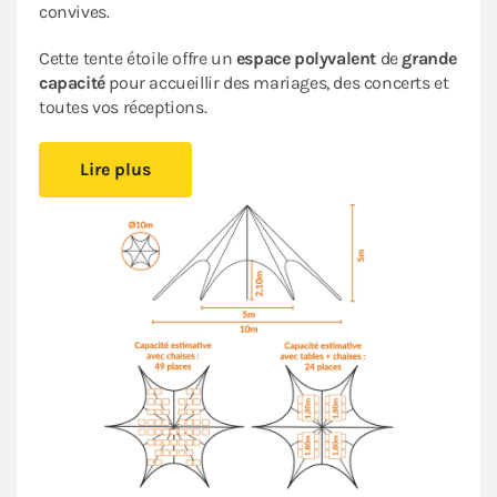
convives.
Cette tente étoile offre un
espace polyvalent
de
grande
capacité
pour accueillir des mariages, des concerts et
toutes vos réceptions.
Cette tente peut être installée
rapidement et
Lire plus
facilement
, en suivant les indications de
la fiche de
montage
, ce qui simplifiera la logistique de votre
organisation d’événements
. Son
espace ouvert
crée
une ambiance conviviale et accueillante. Un espace
que vous pourrez aménager comme bon vous semble.
La forme et la hauteur de cette tente originale vous
assurent une
visibilité unique
lors de tous vos
événements en extérieur.