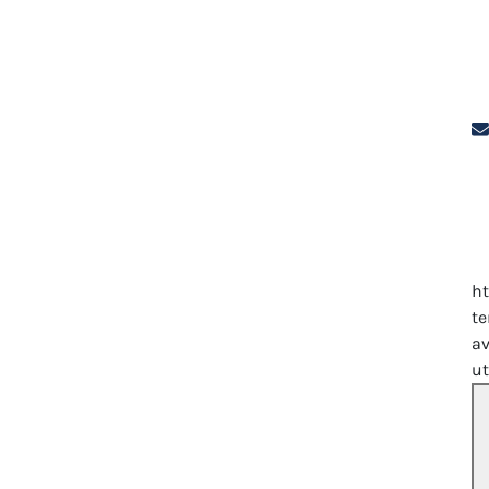
ht
te
a
u