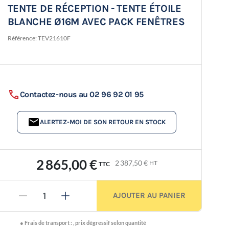
TENTE DE RÉCEPTION - TENTE ÉTOILE
BLANCHE Ø16M AVEC PACK FENÊTRES
Référence:
TEV21610F
Contactez-nous au 02 96 92 01 95
ALERTEZ-MOI DE SON RETOUR EN STOCK
2 865,00 €
2 387,50 €
HT
TTC
AJOUTER AU PANIER
-
+
●
Frais de transport :
,
prix dégressif selon quantité