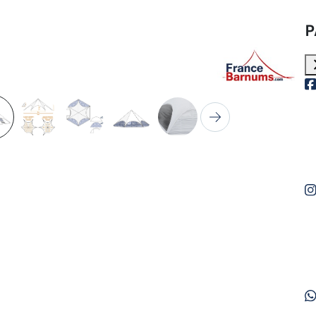
P
c
t
Suivant