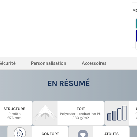
MO
Sécurité
Personnalisation
Accessoires
EN RÉSUMÉ
STRUCTURE
TOIT
2 mâts
Polyester + enduction PU
Ø76 mm
230 g/m2
CONFORT
ATOUTS