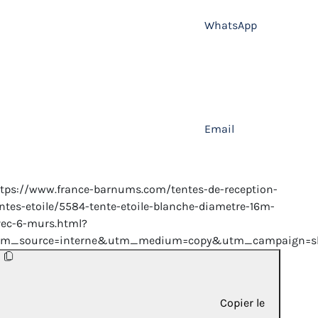
WhatsApp
Email
tps://www.france-barnums.com/tentes-de-reception-
ntes-etoile/5584-tente-etoile-blanche-diametre-16m-
vec-6-murs.html?
tm_source=interne&utm_medium=copy&utm_campaign=sh
Copier le