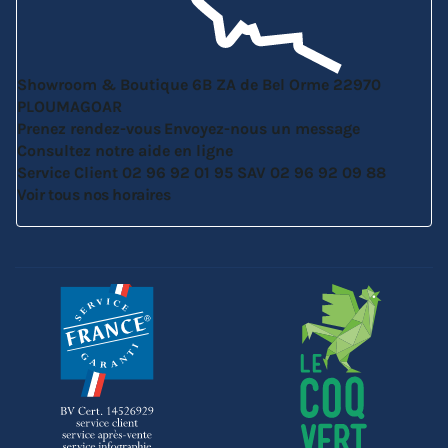
Showroom & Boutique
6B ZA de Bel Orme
22970
PLOUMAGOAR
Prenez rendez-vous
Envoyez-nous un message
Consultez notre aide en ligne
Service Client
02 96 92 01 95
SAV
02 96 92 09 88
Voir tous nos horaires