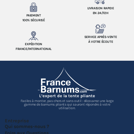
LIVRAISON RAPIDE
EN 24/72H
PAIEMENT
100% SÉCURISÉ
SERVICE APRÈS-VENTE
À VOTRE ÉCOUTE
EXPÉDITION
FRANCE/INTERNATIONAL
L’expert de la tente pliante
Faciles à monter, pas chers et sans outil : découvrez une large
gamme de barnums pliants qui sauront répondre à votre
utilisation.
Entreprise
Qui sommes-nous ?
Foire aux Questions