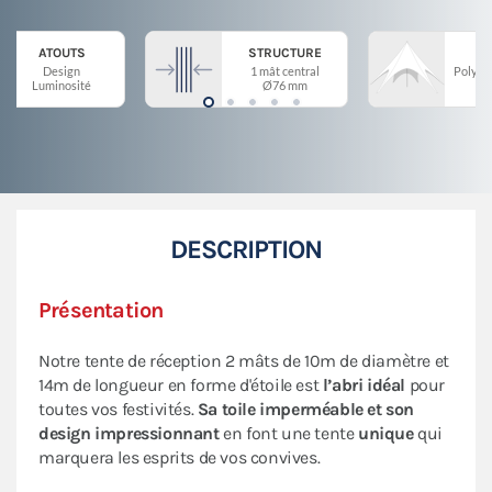
ATOUTS
STRUCTURE
Design
1 mât central
Polyes
Luminosité
Ø76 mm
DESCRIPTION
Présentation
Notre tente de réception 2 mâts de 10m de diamètre et
14m de longueur en forme d'étoile est
l’abri idéal
pour
toutes vos festivités.
Sa toile imperméable et son
design impressionnant
en font une tente
unique
qui
marquera les esprits de vos convives.