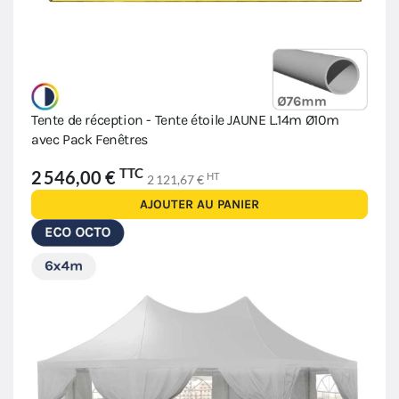
Tente de réception - Tente étoile JAUNE L.14m Ø10m
avec Pack Fenêtres
TTC
2 546,00 €
HT
2 121,67 €
AJOUTER AU PANIER