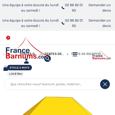
Une équipe à votre écoute du lundi
02 96 92 01
Demander un
au samedi !
95
devis
Une équipe à votre écoute du lundi
02 96 92 01
Demander un
au samedi !
95
devis
0
ACCUEIL
TENTES DE RÉCEPTION - CHAPITEAUX
TENTES DE RÉCEPTION - TENTES ÉTOILE
TENTE DE RÉCEPTION - TENTE ÉTOILE JAUNE L.14M Ø10M AVEC PACK FENÊTRES