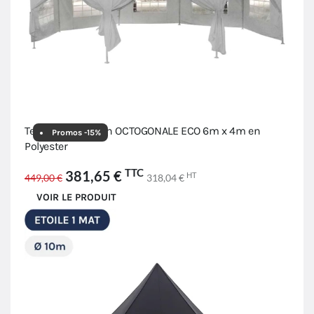
Tente de réception OCTOGONALE ECO 6m x 4m en
Promos -15%
Polyester
TTC
381,65 €
HT
449,00 €
318,04 €
VOIR LE PRODUIT