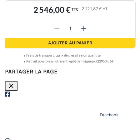
2 546,00 €
2 121,67 €
HT
TTC
-
+
AJOUTER AU PANIER
●
Frais de transport :
,
prix dégressif selon quantité
● Retrait possible à notre entrepôt de Trégueux (22950) : 6€
PARTAGER LA PAGE
close
Facebook