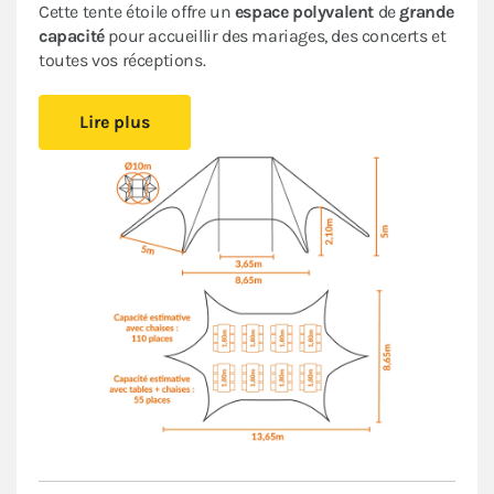
Cette tente étoile offre un
espace polyvalent
de
grande
capacité
pour accueillir des mariages, des concerts et
toutes vos réceptions.
Cette tente peut être installée
rapidement et
Lire plus
facilement
, en suivant les indications de
la fiche de
montage
, ce qui simplifiera la logistique de votre
organisation d’événements
. Son
espace ouvert
crée
une ambiance conviviale et accueillante. Un espace
que vous pourrez aménager comme bon vous semble.
La forme et la hauteur de cette tente originale vous
assurent une
visibilité unique
lors de tous vos
événements en extérieur.
Le
Pack Fenêtres
assorti garantit une
protection
optimale
contre les intempéries. Si besoin, vous
pourrez fermer complètement votre tente de réception.