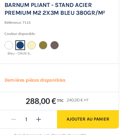
BARNUM PLIANT - STAND ACIER
PREMIUM M2 2X3M BLEU 380GR/M²
Référence:
711S
Couleur disponible :
Bleu - CMJN 95 50 3 52
Dernières pièces disponibles
288,00 €
240,00 €
HT
TTC
AJOUTER AU PANIER
-
+