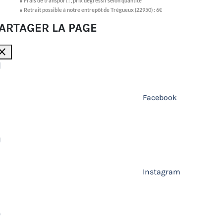
●
Frais de transport :
,
prix dégressif selon quantité
● Retrait possible à notre entrepôt de Trégueux (22950) : 6€
ARTAGER LA PAGE
lose
Facebook
Instagram