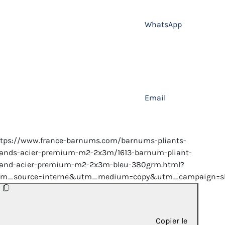
WhatsApp
Email
ttps://www.france-barnums.com/barnums-pliants-
tands-acier-premium-m2-2x3m/1613-barnum-pliant-
tand-acier-premium-m2-2x3m-bleu-380grm.html?
tm_source=interne&utm_medium=copy&utm_campaign=sh
Copier le