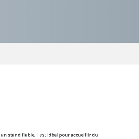
t
un stand fiable
. Il est i
déal pour accueillir du