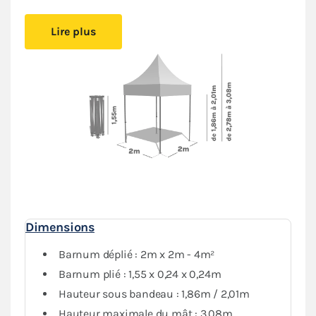
Cet abri pliant est
facile à mettre en place
, vous
Lire plus
pourrez l’installer simplement.
Le montage sans outil
permet de créer un espace couvert sans effort.
Installez-vous confortablement où vous le souhaitez,
vous serez protégé
du soleil ou de la pluie
.
Sa bâche de toit en Polyester avec enduction PVC de
380gr/m² est renforcée au niveau des angles et des
coutures. Elle est
complètement étanche
. L’armature
hexagonale en acier dotée d’une peinture antirouille
garantit
stabilité et durabilité
pour une utilisation
régulière.
Dimensions
Barnum déplié : 2m x 2m - 4m²
Barnum plié : 1,55 x 0,24 x 0,24m
Hauteur sous bandeau : 1,86m / 2,01m
Hauteur maximale du mât : 3,08m