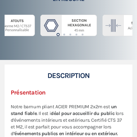
SECTION
ATOUTS
ST
HEXAGONALE
Norme M2 / CTS37
Acier 
Personnalisable
45 mm
DESCRIPTION
Présentation
Notre barnum pliant ACIER PREMIUM 2x2m est
un
stand fiable
. Il est i
déal pour accueillir du public
lors
d’événements intérieurs et extérieurs. Certifié CTS 37
et M2, il est parfait pour vous accompagner lors
d
’événements publics en intérieur ou en extérieur.