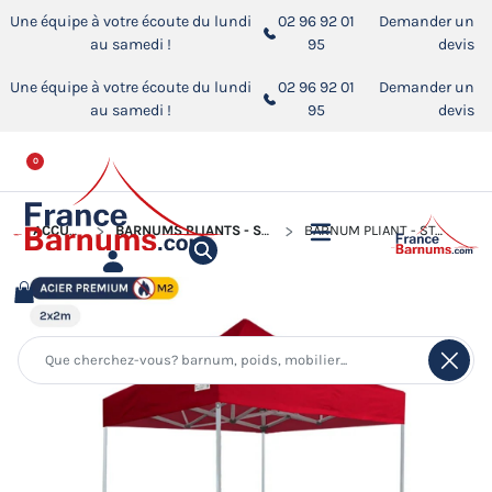
Une équipe à votre écoute du lundi
02 96 92 01
Demander un
au samedi !
95
devis
Une équipe à votre écoute du lundi
02 96 92 01
Demander un
au samedi !
95
devis
0
ACCUEIL
BARNUMS PLIANTS - STANDS ACIER PREMIUM M2
BARNUM PLIANT - STAND ACIER PREMIUM M2 2X2M ROUGE 380GR/M²