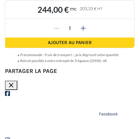
244,00 €
203,33 €
HT
TTC
-
+
AJOUTER AU PANIER
●
Précommande -
Frais de transport :
,
prix dégressif selon quantité
● Retrait possible à notre entrepôt de Trégueux (22950) : 6€
PARTAGER LA PAGE
close
Facebook