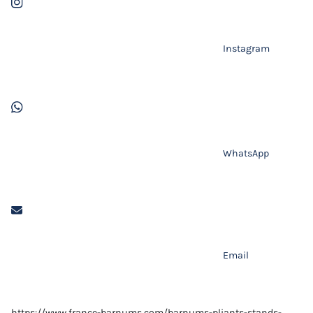
Instagram
WhatsApp
Email
https://www.france-barnums.com/barnums-pliants-stands-