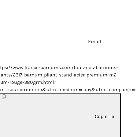
Email
ttps://www.france-barnums.com/tous-nos-barnums-
iants/2317-barnum-pliant-stand-acier-premium-m2-
x3m-rouge-380grm.html?
tm_source=interne&utm_medium=copy&utm_campaign=sh
Copier le