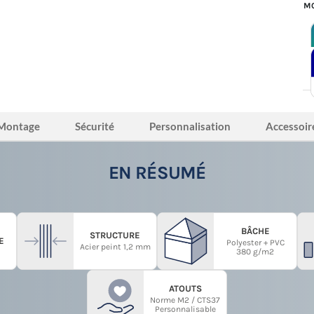
MO
Montage
Sécurité
Personnalisation
Accessoir
EN RÉSUMÉ
BÂCHE
STRUCTURE
E
Polyester + PVC
Acier peint 1,2 mm
380 g/m2
ATOUTS
Norme M2 / CTS37
Personnalisable