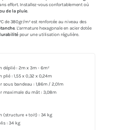
ns effort. Installez-vous confortablement où
 ou de la pluie
.
PVC de 380gr/m² est renforcée au niveau des
étanche
. L’armature hexagonale en acier dotée
durabilité
pour une utilisation régulière.
 déplié : 2m x 3m - 6m²
plié : 1,55 x 0,32 x 0,24m
r sous bandeau : 1,86m / 2,01m
r maximale du mât : 3,08m
(structure + toit) : 34 kg
lis : 34 kg