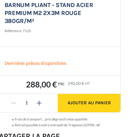
BARNUM PLIANT - STAND ACIER
PREMIUM M2 2X3M ROUGE
380GR/M²
Référence:
712S
Dernières pièces disponibles
288,00 €
240,00 €
HT
TTC
AJOUTER AU PANIER
-
+
●
Frais de transport :
,
prix dégressif selon quantité
● Retrait possible à notre entrepôt de Trégueux (22950) : 6€
ARTAGER LA PAGE