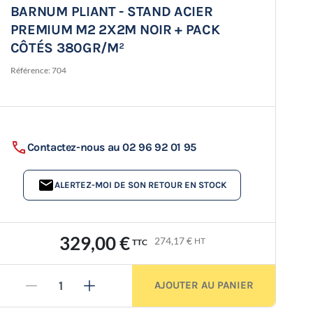
BARNUM PLIANT - STAND ACIER
PREMIUM M2 2X2M NOIR + PACK
CÔTÉS 380GR/M²
Référence:
704
Contactez-nous au 02 96 92 01 95
ALERTEZ-MOI DE SON RETOUR EN STOCK
329,00 €
274,17 €
HT
TTC
AJOUTER AU PANIER
-
+