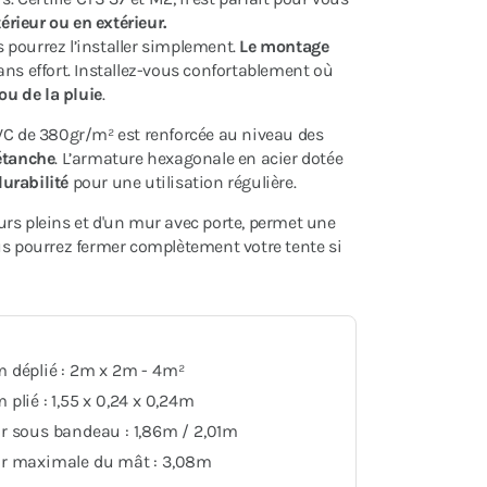
rieur ou en extérieur.
s pourrez l’installer simplement.
Le montage
ns effort. Installez-vous confortablement où
 ou de la pluie
.
PVC de 380gr/m² est renforcée au niveau des
étanche
. L’armature hexagonale en acier dotée
durabilité
pour une utilisation régulière.
rs pleins et d'un mur avec porte, permet une
us pourrez fermer complètement votre tente si
 déplié : 2m x 2m - 4m²
plié : 1,55 x 0,24 x 0,24m
r sous bandeau : 1,86m / 2,01m
r maximale du mât : 3,08m