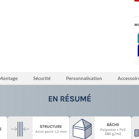
MO
Montage
Sécurité
Personnalisation
Accessoir
EN RÉSUMÉ
BÂCHE
STRUCTURE
E
Polyester + PVC
Acier peint 1,2 mm
380 g/m2