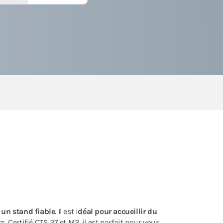
t
un stand fiable
. Il est i
déal pour accueillir du
. Certifié CTS 37 et M2, il est parfait pour vous