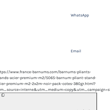
WhatsApp
Email
ttps://www.france-barnums.com/barnums-pliants-
tands-acier-premium-m2/5065-barnum-pliant-stand-
cier-premium-m2-2x2m-noir-pack-cotes-380gr.html?
tm_source=interne&utm_medium=copy&utm_campaign=sh