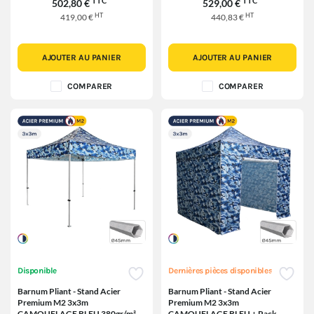
TTC
TTC
502,80 €
529,00 €
HT
HT
419,00 €
440,83 €
AJOUTER AU PANIER
AJOUTER AU PANIER
COMPARER
COMPARER
Disponible
Dernières pièces disponibles
Barnum Pliant - Stand Acier
Barnum Pliant - Stand Acier
Premium M2 3x3m
Premium M2 3x3m
CAMOUFLAGE BLEU 380gr/m²
CAMOUFLAGE BLEU + Pack