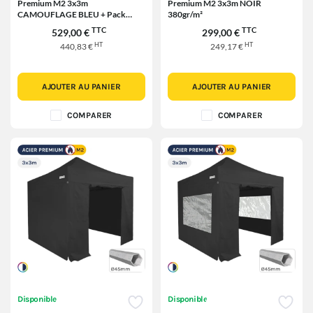
Premium M2 3x3m
Premium M2 3x3m NOIR
CAMOUFLAGE BLEU + Pack
380gr/m²
Fenêtres Moustiquaires 380gr/m²
TTC
TTC
529,00 €
299,00 €
HT
HT
440,83 €
249,17 €
AJOUTER AU PANIER
AJOUTER AU PANIER
COMPARER
COMPARER
Disponible
Disponible