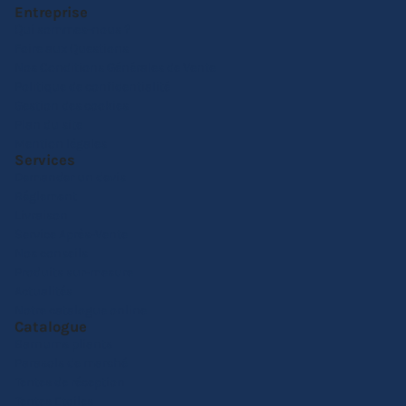
Entreprise
Qui sommes-nous ?
Foire aux Questions
Nos Conditions Générales de Vente
Politique de confidentialité
Gestion des cookies
Plan du site
Mention légales
Services
Demander un devis
Réglement
Livraison
Service Après-Vente
Nos conseils
Produits sur-mesure
Actualités
Notre catalogue online
Catalogue
Barnums pliants
Parasols de marché
Tentes de réception
Tentes Etoiles