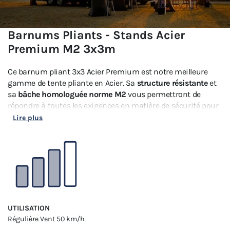
Barnums Pliants - Stands Acier
Premium M2 3x3m
Ce barnum pliant 3x3 Acier Premium est notre meilleure
gamme de tente pliante en Acier. Sa
structure résistante
et
sa
bâche homologuée norme M2
vous permettront de
répondre à toutes les exigences en matière de sécurité pour
votre activité professionnelle ou dans votre vie associative.
Lire plus
UTILISATION
Régulière
Vent 50 km/h