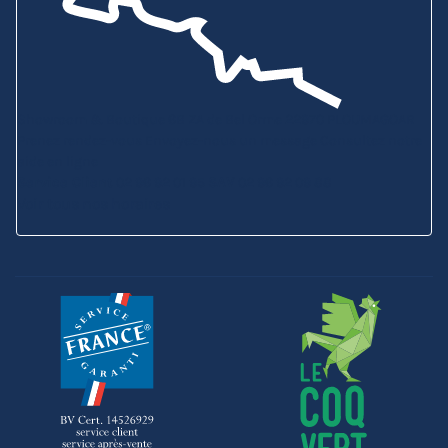
Showroom & Boutique
6B ZA de Bel Orme
22970 PLOUMAGOAR
Prenez rendez-vous
Envoyez-nous un message
Consultez notre
aide en ligne
Service Client
02 96 92 01 95
SAV
02 96 92 09 88
Voir tous nos horaires