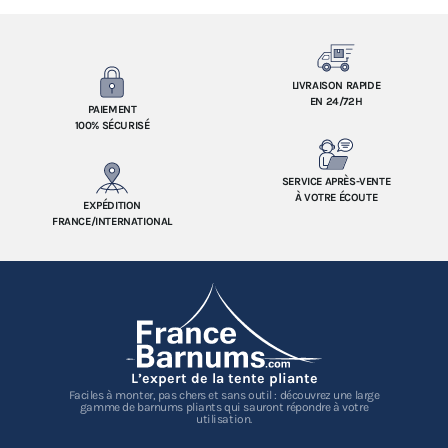
LIVRAISON RAPIDE
EN 24/72H
PAIEMENT
100% SÉCURISÉ
SERVICE APRÈS-VENTE
À VOTRE ÉCOUTE
EXPÉDITION
FRANCE/INTERNATIONAL
L’expert de la tente pliante
Faciles à monter, pas chers et sans outil : découvrez une large
gamme de barnums pliants qui sauront répondre à votre
utilisation.