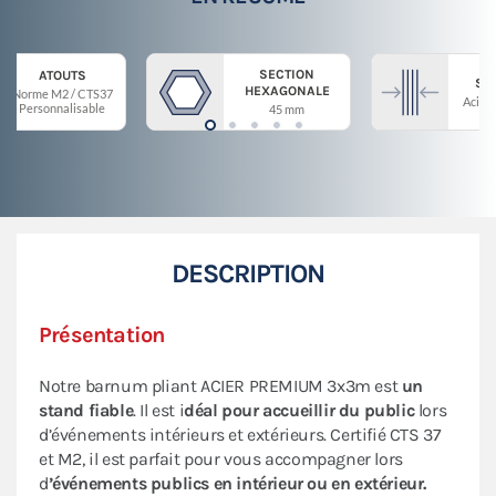
SECTION
ATOUTS
ST
HEXAGONALE
Norme M2 / CTS37
Acier 
Personnalisable
45 mm
DESCRIPTION
Présentation
Notre barnum pliant ACIER PREMIUM 3x3m est
un
stand fiable
. Il est i
déal pour accueillir du public
lors
d’événements intérieurs et extérieurs. Certifié CTS 37
et M2, il est parfait pour vous accompagner lors
d
’événements publics en intérieur ou en extérieur.