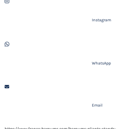
Instagram
WhatsApp
Email
https://www.france-barnums.com/barnums-pliants-stands-