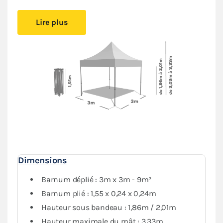
Cet abri pliant est
facile à mettre en place
, vous
Lire plus
pourrez l’installer simplement.
Le montage sans outil
permet de créer un espace couvert sans effort.
Installez-vous confortablement où vous le souhaitez,
vous serez protégé
du soleil ou de la pluie
.
Sa bâche de toit en Polyester avec enduction PVC de
380gr/m² est renforcée au niveau des angles et des
coutures. Elle est
complètement étanche
. L’armature
hexagonale en acier dotée d’une peinture antirouille
garantit
stabilité et durabilité
pour une utilisation
régulière.
Le
pack de 4 bâches latérales
, composé de 3 murs
Dimensions
pleins et 1 mur avec porte, assorti permet une
protection optimale contre les intempéries. Vous
Barnum déplié : 3m x 3m - 9m²
pourrez fermer complètement votre tente si besoin.
Barnum plié : 1,55 x 0,24 x 0,24m
Hauteur sous bandeau : 1,86m / 2,01m
Hauteur maximale du mât : 3,33m