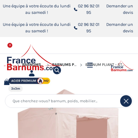
Une équipe à votre écoute du lundi
02 96 92 01
Demander un
au samedi !
95
devis
Une équipe à votre écoute du lundi
02 96 92 01
Demander un
au samedi !
95
devis
0
ACCUEIL
BARNUMS PLIANTS - STANDS ACIER PREMIUM M2
BARNUMS PLIANTS - STANDS ACIER PREMIUM M2 3X3M
BARNUM PLIANT - STAND ACIER PREMIUM M2 3X3M ROSE POUDRÉ + PACK CÔTÉS 380GR/M²