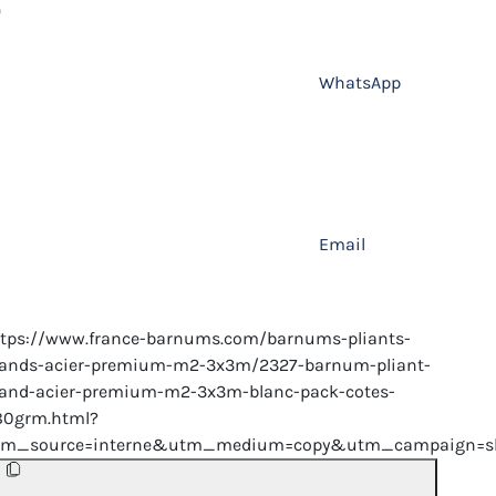
WhatsApp
Email
ttps://www.france-barnums.com/barnums-pliants-
tands-acier-premium-m2-3x3m/2327-barnum-pliant-
tand-acier-premium-m2-3x3m-blanc-pack-cotes-
80grm.html?
tm_source=interne&utm_medium=copy&utm_campaign=sh