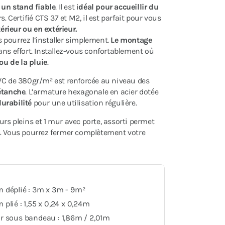
t
un stand fiable
. Il est i
déal pour accueillir du
. Certifié CTS 37 et M2, il est parfait pour vous
rieur ou en extérieur.
s pourrez l’installer simplement.
Le montage
ns effort. Installez-vous confortablement où
 ou de la pluie
.
PVC de 380gr/m² est renforcée au niveau des
étanche
. L’armature hexagonale en acier dotée
durabilité
pour une utilisation régulière.
rs pleins et 1 mur avec porte, assorti permet
s. Vous pourrez fermer complètement votre
 déplié : 3m x 3m - 9m²
plié : 1,55 x 0,24 x 0,24m
r sous bandeau : 1,86m / 2,01m