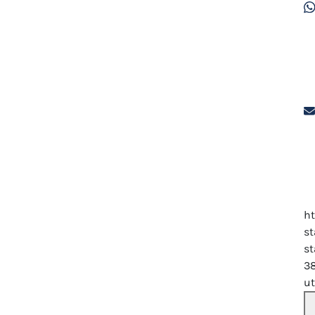
h
s
s
3
u