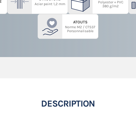
E
Polyester + PVC
Acier peint 1,2 mm
380 g/m2
ATOUTS
Norme M2 / CTS37
Personnalisable
DESCRIPTION