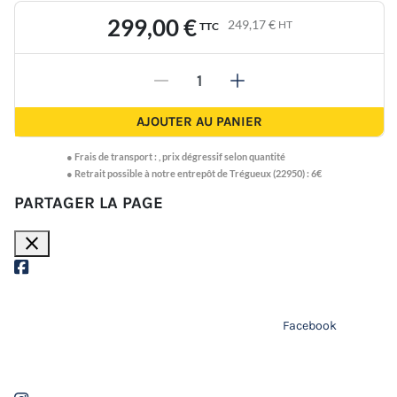
299,00 €
249,17 €
HT
TTC
-
+
AJOUTER AU PANIER
●
Frais de transport :
,
prix dégressif selon quantité
● Retrait possible à notre entrepôt de Trégueux (22950) : 6€
PARTAGER LA PAGE
close
Facebook