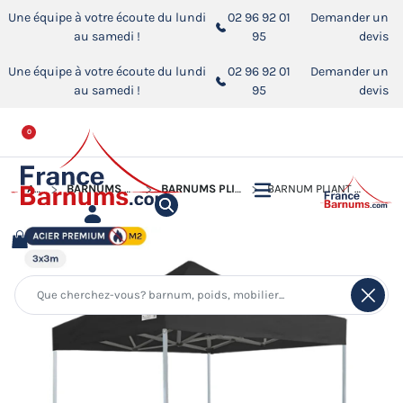
Une équipe à votre écoute du lundi
02 96 92 01
Demander un
au samedi !
95
devis
Une équipe à votre écoute du lundi
02 96 92 01
Demander un
au samedi !
95
devis
0
ACCUEIL
BARNUMS PLIANTS - STANDS ACIER PREMIUM M2
BARNUMS PLIANTS - STANDS ACIER PREMIUM M2 3X3M
BARNUM PLIANT - STAND ACIER PREMIUM M2 3X3M NOIR 380GR/M²