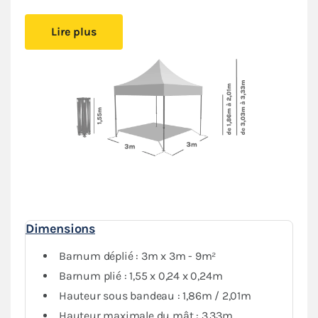
Cet abri pliant est
facile à mettre en place
, vous
Lire plus
pourrez l’installer simplement.
Le montage sans outil
permet de créer un espace couvert sans effort.
Installez-vous confortablement où vous le souhaitez,
vous serez protégé
du soleil ou de la pluie
.
Sa bâche de toit en Polyester avec enduction PVC de
380gr/m² est renforcée au niveau des angles et des
coutures. Elle est
complètement étanche
. L’armature
hexagonale en acier dotée d’une peinture antirouille
garantit
stabilité et durabilité
pour une utilisation
régulière.
Dimensions
Barnum déplié : 3m x 3m - 9m²
Barnum plié : 1,55 x 0,24 x 0,24m
Hauteur sous bandeau : 1,86m / 2,01m
Hauteur maximale du mât : 3,33m