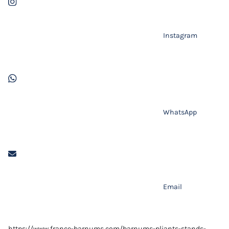
Instagram
WhatsApp
Email
https://www.france-barnums.com/barnums-pliants-stands-