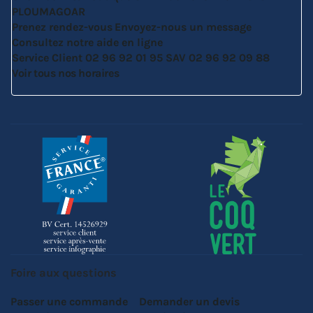
PLOUMAGOAR
Prenez rendez-vous
Envoyez-nous un message
Consultez notre aide en ligne
Service Client
02 96 92 01 95
SAV
02 96 92 09 88
Voir tous nos horaires
Foire aux questions
Passer une commande
Demander un devis