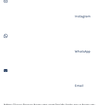
Instagram
WhatsApp
Email
https://www.france-barnums.com/poids-lests-pour-barnum-