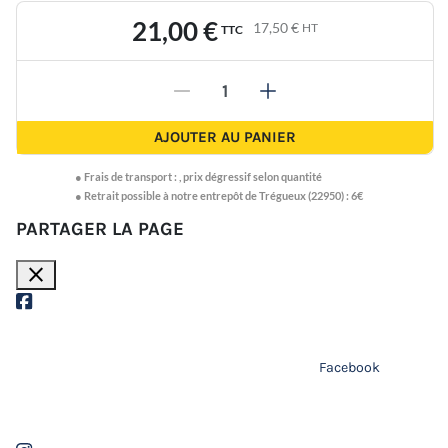
21,00 €
17,50 €
HT
TTC
-
+
AJOUTER AU PANIER
●
Frais de transport :
,
prix dégressif selon quantité
● Retrait possible à notre entrepôt de Trégueux (22950) : 6€
PARTAGER LA PAGE
close
Facebook