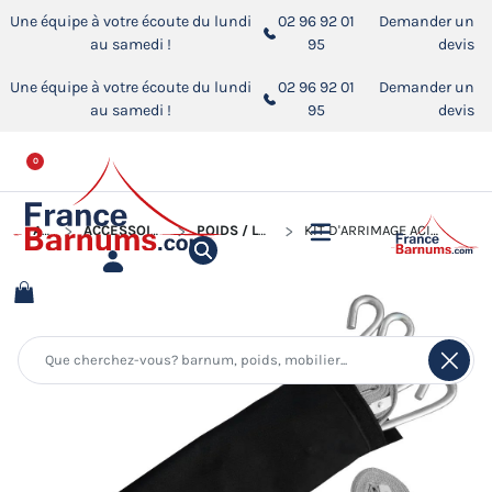
Une équipe à votre écoute du lundi
02 96 92 01
Demander un
au samedi !
95
devis
Une équipe à votre écoute du lundi
02 96 92 01
Demander un
au samedi !
95
devis
0
ACCUEIL
ACCESSOIRES POUR BARNUMS PLIANTS
POIDS / LESTS POUR BARNUM PLIANT
KIT D'ARRIMAGE ACIER PREMIUM, ACIER SEMI PRO, ALU PRO 45 ET ALU PRO 55