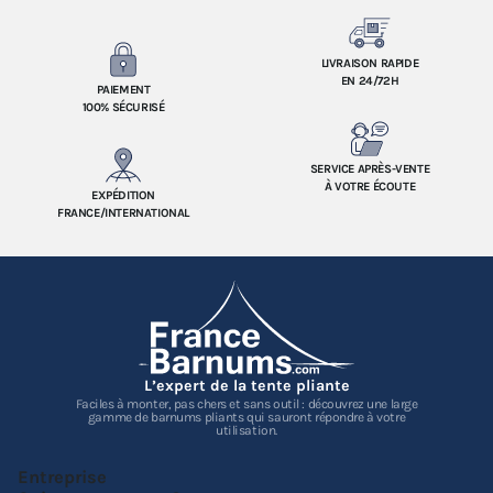
LIVRAISON RAPIDE
EN 24/72H
PAIEMENT
100% SÉCURISÉ
SERVICE APRÈS-VENTE
À VOTRE ÉCOUTE
EXPÉDITION
FRANCE/INTERNATIONAL
L’expert de la tente pliante
Faciles à monter, pas chers et sans outil : découvrez une large
gamme de barnums pliants qui sauront répondre à votre
utilisation.
Entreprise