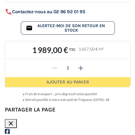
Contactez-nous au 02 96 92 01 95
ALERTEZ-MOI DE SON RETOUR EN
STOCK
1 989,00 €
1 657,50 €
HT
TTC
-
+
AJOUTER AU PANIER
●
Frais de transport :
,
prix dégressif selon quantité
● Retrait possible à notre entrepôt de Trégueux (22950) : 6€
PARTAGER LA PAGE
close