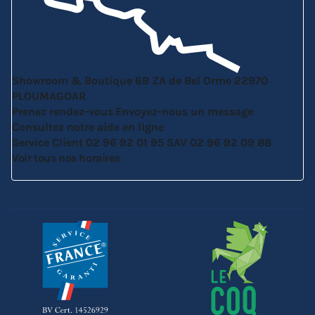
Showroom & Boutique
6B ZA de Bel Orme
22970
PLOUMAGOAR
Prenez rendez-vous
Envoyez-nous un message
Consultez notre aide en ligne
Service Client
02 96 92 01 95
SAV
02 96 92 09 88
Voir tous nos horaires