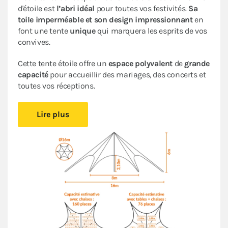
d'étoile est
l’abri idéal
pour toutes vos festivités.
Sa
toile imperméable et son design impressionnant
en
font une tente
unique
qui marquera les esprits de vos
convives.
Cette tente étoile offre un
espace polyvalent
de
grande
capacité
pour accueillir des mariages, des concerts et
toutes vos réceptions.
Cette tente peut être installée
rapidement et
Lire plus
facilement
, en suivant les indications de
la fiche de
montage
, ce qui simplifiera la logistique de votre
organisation d’événements
. Son
espace ouvert
crée
une ambiance conviviale et accueillante. Un espace
que vous pourrez aménager comme bon vous semble.
La forme et la hauteur de cette tente originale vous
assurent une
visibilité unique
lors de tous vos
événements en extérieur.