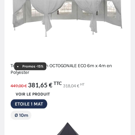
Tente de réception OCTOGONALE ECO 6m x 4m en
Promos -15%
Polyester
TTC
381,65 €
HT
449,00 €
318,04 €
VOIR LE PRODUIT