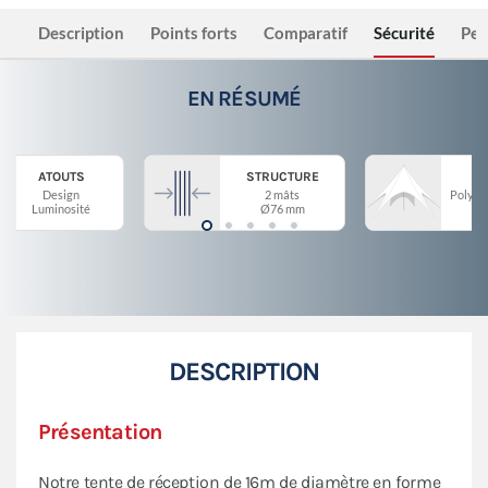
Description
Points forts
Comparatif
Sécurité
Per
EN RÉSUMÉ
ATOUTS
STRUCTURE
Design
2 mâts
Polyes
Luminosité
Ø76 mm
DESCRIPTION
Présentation
Notre tente de réception de 16m de diamètre en forme