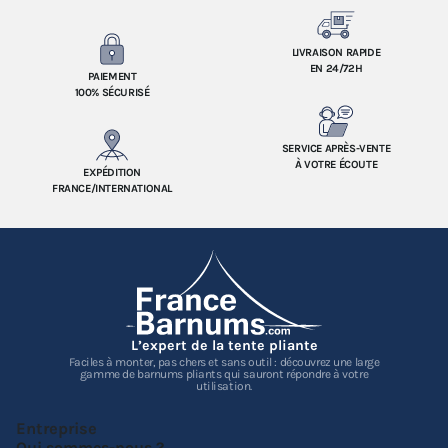
LIVRAISON RAPIDE
EN 24/72H
PAIEMENT
100% SÉCURISÉ
SERVICE APRÈS-VENTE
À VOTRE ÉCOUTE
EXPÉDITION
FRANCE/INTERNATIONAL
L’expert de la tente pliante
Faciles à monter, pas chers et sans outil : découvrez une large
gamme de barnums pliants qui sauront répondre à votre
utilisation.
Entreprise
Qui sommes-nous ?