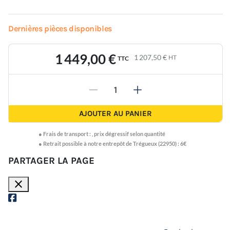
Dernières pièces disponibles
1 449,00 €
1 207,50 €
HT
TTC
-
+
AJOUTER AU PANIER
●
Frais de transport :
,
prix dégressif selon quantité
● Retrait possible à notre entrepôt de Trégueux (22950) : 6€
PARTAGER LA PAGE
close