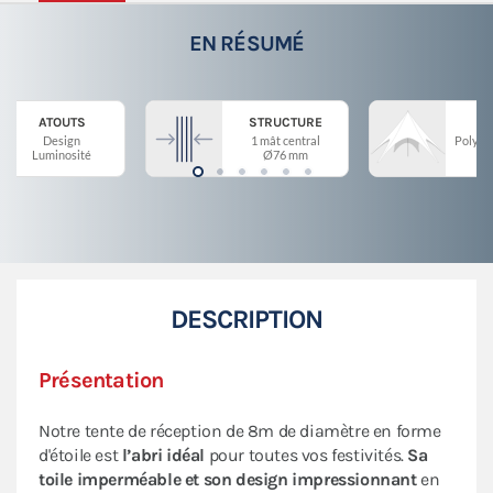
EN RÉSUMÉ
ATOUTS
STRUCTURE
Design
1 mât central
Polyes
Luminosité
Ø76 mm
DESCRIPTION
Présentation
Notre tente de réception de 8m de diamètre en forme
d'étoile est
l’abri idéal
pour toutes vos festivités.
Sa
toile imperméable et son design impressionnant
en