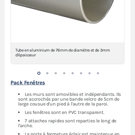
Tube en aluminium de 76mm de diamètre et de 3mm
Mâ
d'épaisseur
Pack Fenêtres
Les murs sont amovibles et indépendants. Ils
sont accrochés par une bande velcro de 5cm de
large cousue d'un pied à l'autre de la paroi.
Les fenêtres sont en PVC transparent.
7 attaches rapides sont reparties le long de
l'arche.
La porte à fermeture éclair est maintenue en