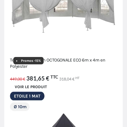
Tente de réception OCTOGONALE ECO 6m x 4m en
Promos -15%
Polyester
TTC
381,65 €
HT
449,00 €
318,04 €
VOIR LE PRODUIT