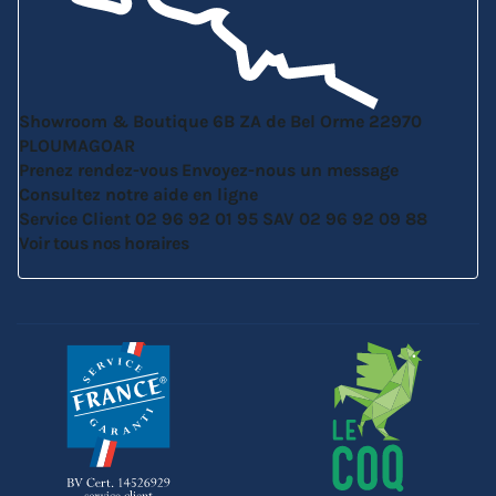
Showroom & Boutique
6B ZA de Bel Orme
22970
PLOUMAGOAR
Prenez rendez-vous
Envoyez-nous un message
Consultez notre aide en ligne
Service Client
02 96 92 01 95
SAV
02 96 92 09 88
Voir tous nos horaires