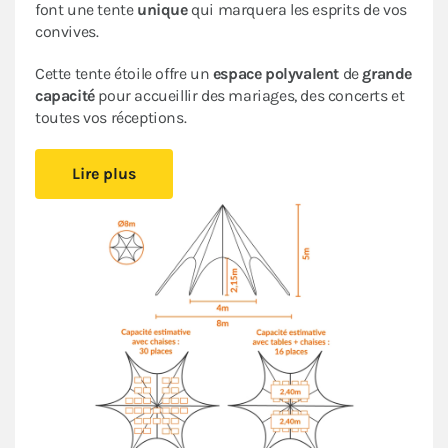
font une tente
unique
qui marquera les esprits de vos
convives.
Cette tente étoile offre un
espace polyvalent
de
grande
capacité
pour accueillir des mariages, des concerts et
toutes vos réceptions.
Cette tente peut être installée
rapidement et
Lire plus
facilement
, en suivant les indications de
la fiche de
montage
, ce qui simplifiera la logistique de votre
organisation d’événements
. Son
espace ouvert
crée
une ambiance conviviale et accueillante. Un espace
que vous pourrez aménager comme bon vous semble.
La forme et la hauteur de cette tente originale vous
assurent une
visibilité unique
lors de tous vos
événements en extérieur.
Le
Pack Fenêtres
assorti garantit une
protection
optimale
contre les intempéries. Si besoin, vous
pourrez fermer complètement votre tente de réception.