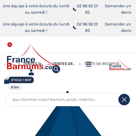
Une équipe à votre écoute du lundi
02 96 92 01
Demander un
au samedi !
95
devis
Une équipe à votre écoute du lundi
02 96 92 01
Demander un
au samedi !
95
devis
0
ACCUEIL
TENTES DE RÉCEPTION - CHAPITEAUX
TENTES DE RÉCEPTION - TENTES ÉTOILE
TENTE DE RÉCEPTION - TENTE ÉTOILE BLEUE Ø8M AVEC PACK FENÊTRES