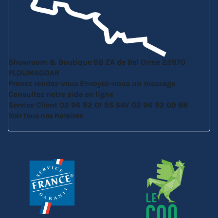
Showroom & Boutique
6B ZA de Bel Orme
22970
PLOUMAGOAR
Prenez rendez-vous
Envoyez-nous un message
Consultez notre aide en ligne
Service Client
02 96 92 01 95
SAV
02 96 92 09 88
Voir tous nos horaires