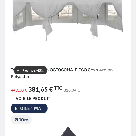
Tente de réception OCTOGONALE ECO 6m x 4m en
Promos -15%
Polyester
TTC
381,65 €
HT
449,00 €
318,04 €
VOIR LE PRODUIT