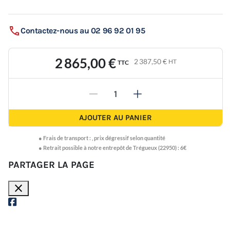
Contactez-nous au 02 96 92 01 95
2 865,00 €
2 387,50 €
HT
TTC
-
+
AJOUTER AU PANIER
●
Frais de transport :
,
prix dégressif selon quantité
● Retrait possible à notre entrepôt de Trégueux (22950) : 6€
PARTAGER LA PAGE
close