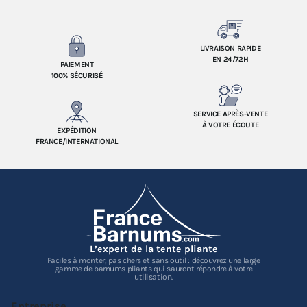
LIVRAISON RAPIDE
EN 24/72H
PAIEMENT
100% SÉCURISÉ
SERVICE APRÈS-VENTE
À VOTRE ÉCOUTE
EXPÉDITION
FRANCE/INTERNATIONAL
L’expert de la tente pliante
Faciles à monter, pas chers et sans outil : découvrez une large
gamme de barnums pliants qui sauront répondre à votre
utilisation.
Entreprise