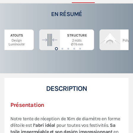
EN RÉSUMÉ
ATOUTS
STRUCTURE
Design
2 mâts
Polyes
Luminosité
Ø76 mm
DESCRIPTION
Présentation
Notre tente de réception de 16m de diamètre en forme
d'étoile est
l’abri idéal
pour toutes vos festivités.
Sa
toile imperméable et son design impressionnant
en