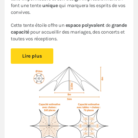
font une tente
unique
qui marquera les esprits de vos
convives.
Cette tente étoile offre un
espace polyvalent
de
grande
capacité
pour accueillir des mariages, des concerts et
toutes vos réceptions.
Cette tente peut être installée
rapidement et
Lire plus
facilement
, en suivant les indications de
la fiche de
montage
, ce qui simplifiera la logistique de votre
organisation d’événements
. Son
espace ouvert
crée
une ambiance conviviale et accueillante. Un espace
que vous pourrez aménager comme bon vous semble.
La forme et la hauteur de cette tente originale vous
assurent une
visibilité unique
lors de tous vos
événements en extérieur.
Le
Pack Fenêtres
assorti garantit une
protection
optimale
contre les intempéries. Si besoin, vous