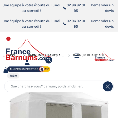
Une équipe à votre écoute du lundi
02 96 92 01
Demander un
au samedi !
95
devis
Une équipe à votre écoute du lundi
02 96 92 01
Demander un
au samedi !
95
devis
0
ACCUEIL
BARNUMS PLIANTS ALU PRO 55 PRESTIGE M2
BARNUM PLIANT ALU PRO 55 PRESTIGE M2 4MX6M BLANC (4 PIEDS) + PACK CÔTÉS - PVC 580G/M²