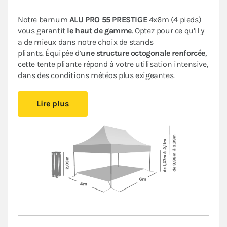
Notre barnum
ALU PRO 55 PRESTIGE
4x6m (4 pieds)
vous garantit
le haut de gamme
. Optez pour ce qu’il y
a de mieux dans notre choix de stands
pliants. Équipée d’
une structure octogonale renforcée
,
cette tente pliante répond à votre utilisation intensive,
dans des conditions météos plus exigeantes.
Sa bâche en PVC épais de 580 g/m² est
Lire plus
aussi
résistante et imperméable
que celles des
remorques des camions. Elle est certifiée CTS 37, ce
qui la rend
indispensable
pour
accueillir en toute
sécurité du public
lors de vos événements en plein air
ou de vos réceptions.
Chaque composant a été soigneusement choisi pour
assurer
la facilité d'utilisation
,
la robustesse
et
la
durabilité
de votre tente pliante. Ce barnum très
haut de gamme apportera
élégance
à tous vos
événements.