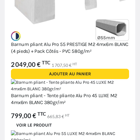
Barnum pliant Alu Pro 55 PRESTIGE M2 4mx6m BLANC
(4 pieds) + Pack Côtés - PVC 580g/m²
TTC
2 049,00 €
HT
1 707,50 €
AJOUTER AU PANIER
Barnum pliant - Tente pliante Alu Pro 45 LUXE M2
4mx6m BLANC 380gr/m²
TTC
799,00 €
HT
665,83 €
VOIR LE PRODUIT