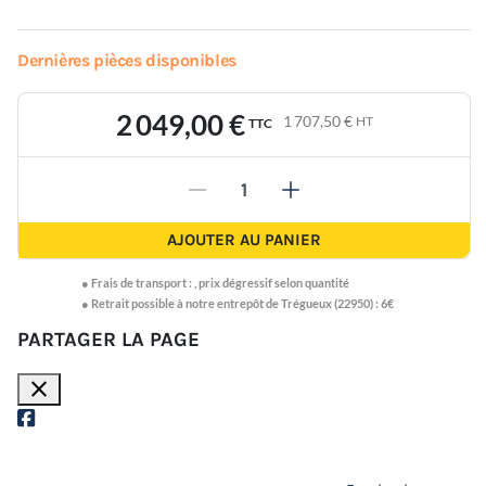
Dernières pièces disponibles
2 049,00 €
1 707,50 €
HT
TTC
-
+
AJOUTER AU PANIER
●
Frais de transport :
,
prix dégressif selon quantité
● Retrait possible à notre entrepôt de Trégueux (22950) : 6€
PARTAGER LA PAGE
close