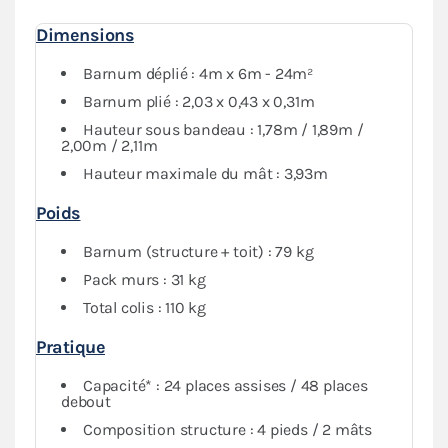
Il reste
simple à monter et à démonter
, vous pourrez
Dimensions
l’installer sans l’aide d’outil. La toile blanche de cette
tonnelle pliante offre une agréable luminosité et un
Barnum déplié : 4m x 6m - 24m²
environnement confortable.
Barnum plié : 2,03 x 0,43 x 0,31m
Hauteur sous bandeau : 1,78m / 1,89m /
Complété par un ensemble de 4 bâches latérales
2,00m / 2,11m
assorties (trois murs pleins et un avec porte), cet abri
Hauteur maximale du mât : 3,93m
pliant assure
une protection maximale contre les
intempéries
. Vous avez également la possibilité de
Poids
fermer intégralement votre espace si nécessaire.
Barnum (structure + toit) : 79 kg
Pack murs : 31 kg
Total colis : 110 kg
Pratique
Capacité* : 24 places assises / 48 places
debout
Composition structure : 4 pieds / 2 mâts