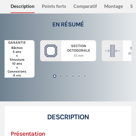
Description
Points forts
Comparatif
Montage
Sé
EN RÉSUMÉ
GARANTIE
SECTION
Bâches
ST
OCTOGONALE
5 ans
Alum
55 mm
+
Structure
10 ans
+
Connexions
À vie
DESCRIPTION
Présentation