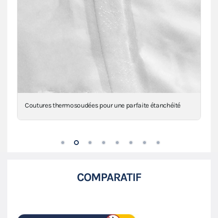
Renforts 650g/m² au niveau des angles, mât(s) et
intersections
COMPARATIF