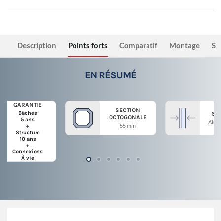
Description
Points forts
Comparatif
Montage
Sé
EN RÉSUMÉ
GARANTIE
SECTION
Bâches
ST
OCTOGONALE
5 ans
Alum
55 mm
+
Structure
10 ans
+
Connexions
À vie