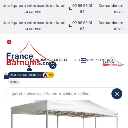
Une équipe à votre écoute du lundi
02 96 92 01
Demander un
au samedi !
95
devis
Une équipe à votre écoute du lundi
02 96 92 01
Demander un
au samedi !
95
devis
0
ACCUEIL
BARNUMS PLIANTS ALU PRO 55 PRESTIGE M2
BARNUM PLIANT ALU PRO 55 PRESTIGE M2 3MX6M BLANC - PVC 580G/M²