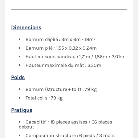
durabilité
de votre tente pliante. Ce barnum très haut
de gamme apportera
élégance
à tous vos événements.
Il reste
simple à monter et à démonter
, vous pourrez
Dimensions
l’installer sans l’aide d’outil. La toile blanche de cette
tonnelle pliante offre une agréable luminosité et un
Barnum déplié : 3m x 6m - 18m²
environnement confortable.
Barnum plié : 1,55 x 0,32 x 0,24m
Hauteur sous bandeau : 1,71m / 1,86m / 2,01m
Hauteur maximale du mât : 3,30m
Poids
Barnum (structure + toit) : 79 kg
Total colis : 79 kg
Pratique
Capacité* : 18 places assises / 36 places
debout
Composition structure : 6 pieds / 3 mâts