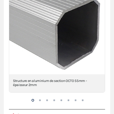
a
Structure en aluminium de section OCTO 55mm -
Pi
épaisseur 2mm
VIE