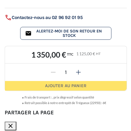
Contactez-nous au 02 96 92 01 95
ALERTEZ-MOI DE SON RETOUR EN
STOCK
1 350,00 €
1 125,00 €
HT
TTC
-
+
AJOUTER AU PANIER
●
Frais de transport :
,
prix dégressif selon quantité
● Retrait possible à notre entrepôt de Trégueux (22950) : 6€
PARTAGER LA PAGE
close