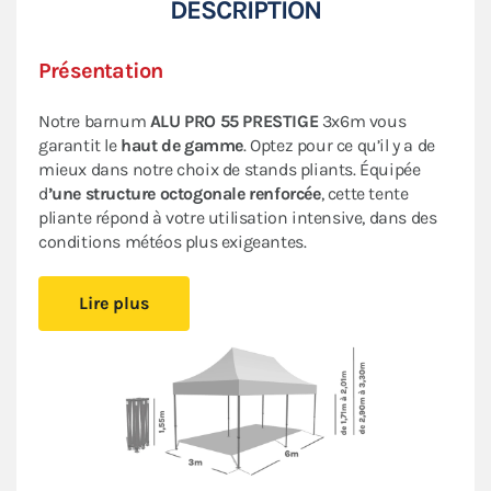
DESCRIPTION
Présentation
Notre barnum
ALU PRO 55 PRESTIGE
3x6m vous
garantit le
haut de gamme
. Optez pour ce qu’il y a de
mieux dans notre choix de stands pliants. Équipée
d
’une structure octogonale renforcée
, cette tente
pliante répond à votre utilisation intensive, dans des
conditions météos plus exigeantes.
Sa bâche en PVC épais de 580 g/m² est
Lire plus
aussi
résistante et imperméable
que celles des
remorques des camions. Elle est certifiée CTS 37, ce
qui la rend
indispensable
pour
accueillir en toute
sécurité du public
lors de vos événements en plein air
ou de vos réceptions.
Chaque composant a été soigneusement choisi pour
assurer
la facilité d'utilisation
,
la robustesse
et
la