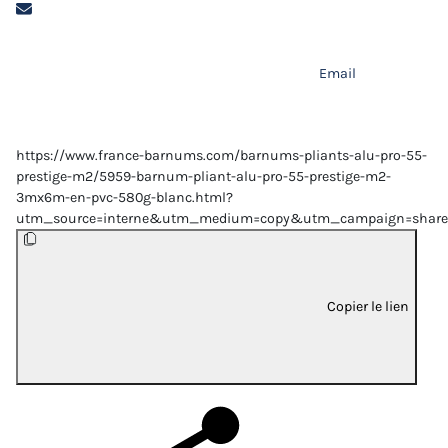
Email
https://www.france-barnums.com/barnums-pliants-alu-pro-55-
prestige-m2/5959-barnum-pliant-alu-pro-55-prestige-m2-
3mx6m-en-pvc-580g-blanc.html?
utm_source=interne&utm_medium=copy&utm_campaign=share
Copier le lien