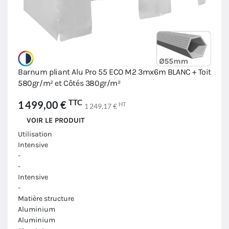
Barnum pliant Alu Pro 55 ECO M2 3mx6m BLANC + Toit
580gr/m² et Côtés 380gr/m²
TTC
1 499,00 €
HT
1 249,17 €
VOIR LE PRODUIT
Utilisation
Intensive
-
-
Intensive
-
Matière structure
Aluminium
Aluminium