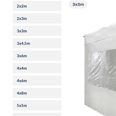
2x2m
2x3m
3x3m
3x4,5m
3x6m
4x4m
4x6m
4x8m
5x5m