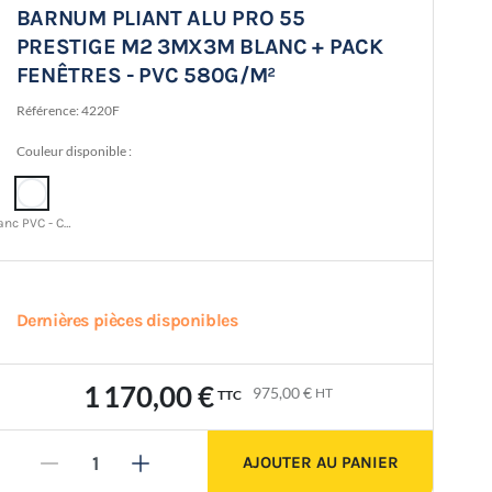
BARNUM PLIANT ALU PRO 55
PRESTIGE M2 3MX3M BLANC + PACK
FENÊTRES - PVC 580G/M²
Référence:
4220F
Couleur disponible :
Blanc PVC - CMJN 0 0 0 0
Dernières pièces disponibles
1 170,00 €
975,00 €
HT
TTC
AJOUTER AU PANIER
-
+