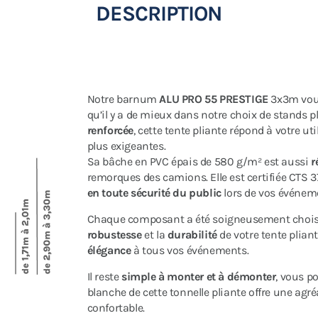
DESCRIPTION
Notre barnum
ALU PRO 55 PRESTIGE
3x3m vou
qu’il y a de mieux dans notre choix de stands pl
renforcée
, cette tente pliante répond à votre u
plus exigeantes.
Sa bâche en PVC épais de 580 g/m² est aussi
r
remorques des camions. Elle est certifiée CTS 37
en toute sécurité du public
lors de vos événeme
Chaque composant a été soigneusement choisi
robustesse
et la
durabilité
de votre tente plia
élégance
à tous vos événements.
Il reste
simple à monter et à démonter
, vous po
blanche de cette tonnelle pliante offre une ag
confortable.