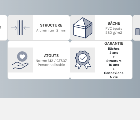
BÂCHE
STRUCTURE
E
PVC épais
Aluminium 2 mm
580 g/m2
GARANTIE
Bâches
5 ans
ATOUTS
+
Norme M2 / CTS37
Structure
Personnalisable
10 ans
+
Connexions
À vie