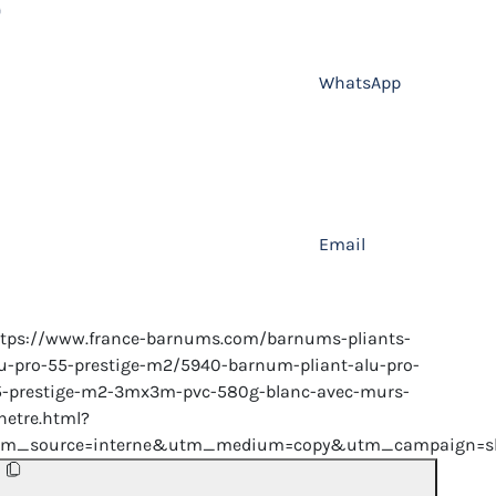
WhatsApp
Email
ttps://www.france-barnums.com/barnums-pliants-
u-pro-55-prestige-m2/5940-barnum-pliant-alu-pro-
5-prestige-m2-3mx3m-pvc-580g-blanc-avec-murs-
netre.html?
tm_source=interne&utm_medium=copy&utm_campaign=sh